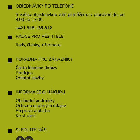
á
OBJEDNÁVKY PO TELEFÓNE
p
S vašou objednávkou vám pomôžeme v pracovné dni od
ä
9:00 do 17:00.
t
+421 918 135 812
i
RÁDCE PRO PĚSTITELE
e
Rady, články, informace
PORADNA PRO ZÁKAZNÍKY
Často kladené dotazy
Prodejna
Ostatní služby
INFORMACE O NÁKUPU
Obchodní podmínky
Ochrana osobných údajov
Preprava a platba
Ke stažení
SLEDUJTE NÁS