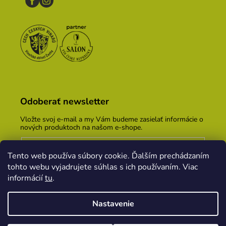
Odoberať newsletter
Vložte svoj e-mail a my Vám budeme zasielať informácie o
nových produktoch na našom e-shope.
Email
Tento web používa súbory cookie. Ďalším prechádzaním
Vložením e-mailu súhlasíte s
podmienkami ochrany
tohto webu vyjadrujete súhlas s ich používaním. Viac
osobných údajov
informácií
tu
.
PRIHLÁSIŤ SA
Nastavenie