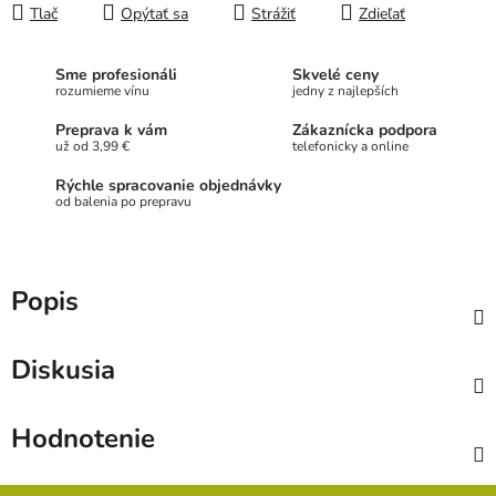
Tlač
Opýtať sa
Strážiť
Zdieľať
Sme profesionáli
Skvelé ceny
rozumieme vínu
jedny z najlepších
Preprava k vám
Zákaznícka podpora
už od 3,99 €
telefonicky a online
Rýchle spracovanie objednávky
od balenia po prepravu
Popis
Diskusia
Hodnotenie
Z