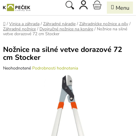
Prejsť
Hľadať
NÁKUPNÝ
na
obsah
KOŠÍK
Domov
/
Vinica a záhrada
/
Záhradné náradie
/
Záhradnícke nožnice a píly
/
Záhradné nožnice
/
Dvojručné nožnice na konáre
/
Nožnice na silné
vetve dorazové 72 cm Stocker
Nožnice na silné vetve dorazové 72
cm Stocker
Priemerné
Neohodnotené
Podrobnosti hodnotenia
hodnotenie
produktu
je
0,0
z
5
hviezdičiek.