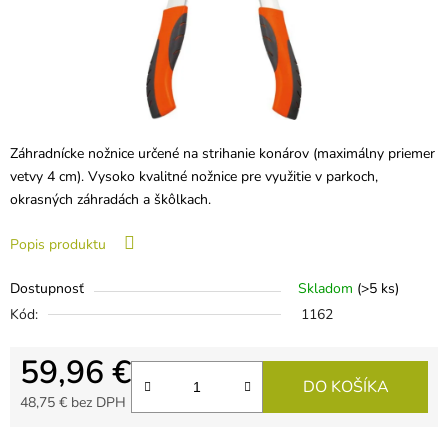
Záhradnícke nožnice určené na strihanie konárov (maximálny priemer
vetvy 4 cm). Vysoko kvalitné nožnice pre využitie v parkoch,
okrasných záhradách a škôlkach.
Popis produktu
Dostupnosť
Skladom
(>5 ks)
Kód:
1162
59,96 €
DO KOŠÍKA
48,75 € bez DPH
Jednotková cena: