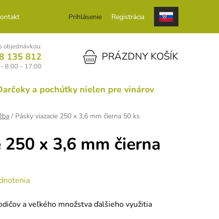
ontakt
Prihlásenie
Registrácia
 objednávkou:
NÁKUPNÝ KOŠÍK
PRÁZDNY KOŠÍK
8 135 812
 - 8:00 – 17:00
Darčeky a pochúťky nielen pre vinárov
žba
/
Pásky viazacie 250 x 3,6 mm čierna 50 ks
e 250 x 3,6 mm čierna
dnotenia
odičov a veľkého množstva ďalšieho využitia