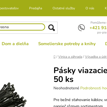
 pestovateľov
Predajňa
Ostatné služby
O nás
K
Pomůžeme s
+421 91
po-pia
Dom a dielňa
Somelierske potreby a knihy
Domov
/
Vinica a záhrada
/
Výsadba a údr
Pásky viazaci
50 ks
Priemerné
Neohodnotené
Podrobnosti ho
hodnotenie
Pre bežné sťahovanie káblov, v
produktu
naprieč rôznym sortimentom.