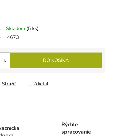
Skladom
(5 ks)
4673
DO KOŠÍKA
Strážiť
Zdieľať
Rýchle
kaznícka
spracovanie
dpora