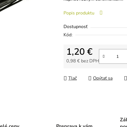
je
0,0
Popis produktu
z
5
Dostupnosť
hviezdičiek.
Kód:
1,20 €
0,98 € bez DPH
Jednotková cena:
Tlač
Opýtať sa
Zá
elé ceny
Preprava k vám
po