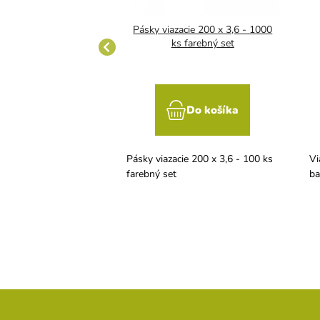
Gripple plus malý
Pásky viazacie 200 x 3,6 - 1000
ks farebný set
Do košíka
Do košíka
le plus sa vyrába z
Pásky viazacie 200 x 3,6 - 100 ks
Vi
ateriálu. Je zložená z
farebný set
ba
 sebe umiestnených
 ktorých sú dve
ramické rolny,
ružinou. Pre drôty s
d 1,4 mm do 2,2 mm,
aťaženie 300 kg.
Z