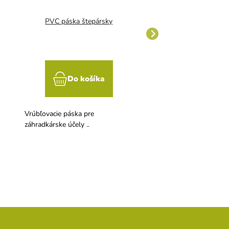
PVC páska štepársky
Holografická páska pro
Do košíka
Do koší
Vrúbľovacie páska pre
Účinná fólie proti nalét
záhradkárske účely ..
vtáctva. Chráni celý živ
1 m.