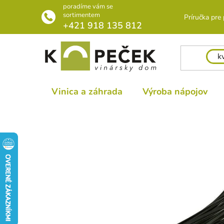
Prejsť
poradíme vám se
na
sortimentem
Príručka pre
+421 918 135 812
obsah
Vinica a záhrada
Výroba nápojov