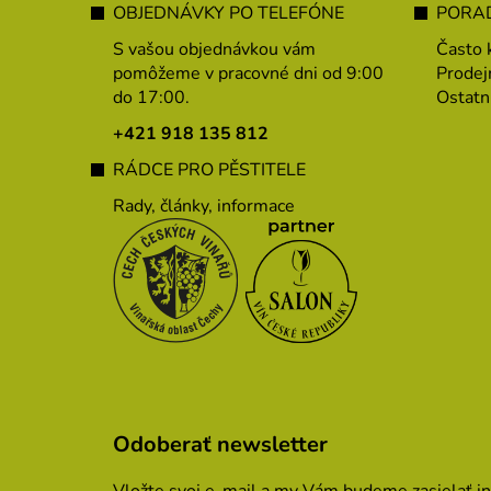
á
OBJEDNÁVKY PO TELEFÓNE
PORAD
p
S vašou objednávkou vám
Často 
ä
pomôžeme v pracovné dni od 9:00
Prodej
do 17:00.
Ostatn
t
i
+421 918 135 812
e
RÁDCE PRO PĚSTITELE
Rady, články, informace
Odoberať newsletter
Vložte svoj e-mail a my Vám budeme zasielať i