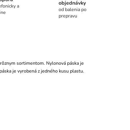
objednávky
efonicky a
od balenia po
ine
prepravu
č rôznym sortimentom. Nylonová páska je
áska je vyrobená z jedného kusu plastu.