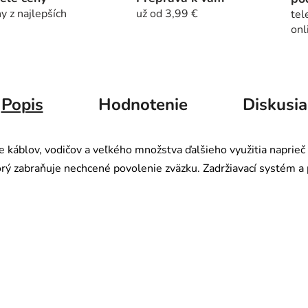
y z najlepších
už od 3,99 €
tel
onl
Popis
Hodnotenie
Diskusia
e káblov, vodičov a veľkého množstva ďalšieho využitia naprie
 zabraňuje nechcené povolenie zväzku. Zadržiavací systém a p