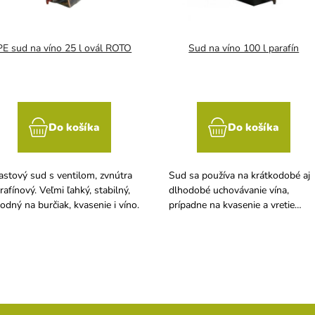
PE sud na víno 25 l ovál ROTO
Sud na víno 100 l parafín
Do košíka
Do košíka
astový sud s ventilom, zvnútra
Sud sa používa na krátkodobé aj
rafínový. Veľmi ľahký, stabilný,
dlhodobé uchovávanie vína,
odný na burčiak, kvasenie i víno.
prípadne na kvasenie a vretie
mladého vína s použitím kvasnej
zátky nasadenej do otvoru veka
suda. Dlhá životnosť suda, má
stabilné rovné dno, neprevrhne s
a je vhodný na transport.