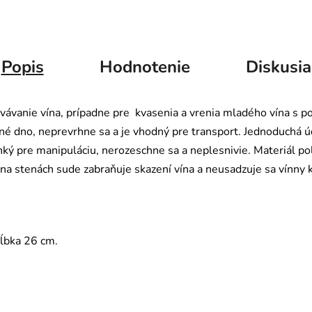
Popis
Hodnotenie
Diskusia
ávanie vína, prípadne pre kvasenia a vrenia mladého vína s p
né dno, neprevrhne sa a je vhodný pre transport. Jednoduchá úd
ahký pre manipuláciu, nerozeschne sa a neplesnivie. Materiál pol
ri na stenách sude zabraňuje skazení vína a neusadzuje sa vínn
ĺbka 26 cm.