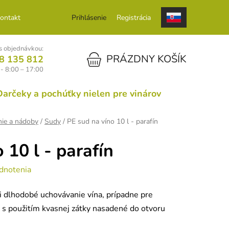
ontakt
Prihlásenie
Registrácia
 objednávkou:
NÁKUPNÝ KOŠÍK
PRÁZDNY KOŠÍK
8 135 812
 - 8:00 – 17:00
Darčeky a pochúťky nielen pre vinárov
nie a nádoby
/
Sudy
/
PE sud na víno 10 l - parafín
 10 l - parafín
dnotenia
i dlhodobé uchovávanie vína, prípadne pre
 s použitím kvasnej zátky nasadené do otvoru