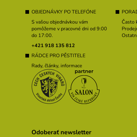
Z
á
OBJEDNÁVKY PO TELEFÓNE
PORAD
p
S vašou objednávkou vám
Často 
ä
pomôžeme v pracovné dni od 9:00
Prodej
do 17:00.
Ostatn
t
i
+421 918 135 812
e
RÁDCE PRO PĚSTITELE
Rady, články, informace
Odoberať newsletter