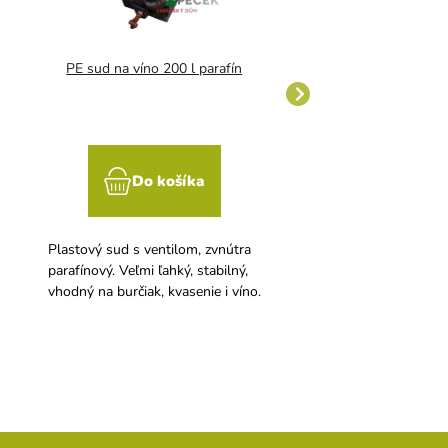
PE sud na víno 200 l parafín
PE sud na víno 50 l
Do košíka
Do koší
Plastový sud s ventilom, zvnútra
Plastový sud s ventilo
parafínový. Veľmi ľahký, stabilný,
parafínový. Veľmi ľahký,
vhodný na burčiak, kvasenie i víno.
vhodný na burčiak, kvas
a