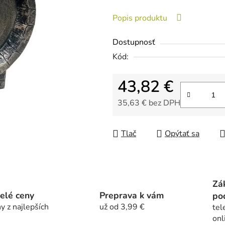
z
Popis produktu
5
hviezdičiek.
Dostupnosť
Kód:
43,82 €
35,63 € bez DPH
Jednotková cena:
Tlač
Opýtať sa
Zá
elé ceny
Preprava k vám
po
y z najlepších
už od 3,99 €
tel
onl