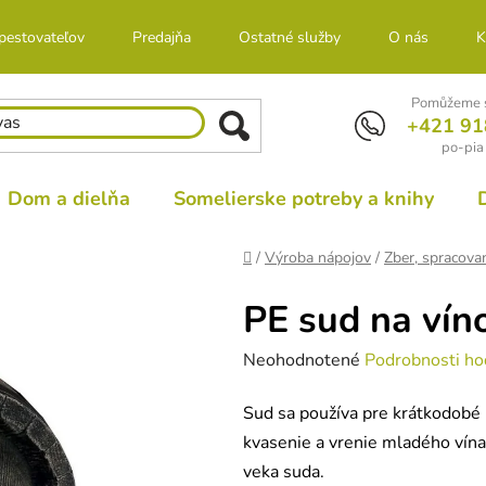
 pestovateľov
Predajňa
Ostatné služby
O nás
K
Pomůžeme s
+421 91
po-pia
Dom a dielňa
Somelierske potreby a knihy
Domov
/
Výroba nápojov
/
Zber, spracova
PE sud na víno
Priemerné
Neohodnotené
Podrobnosti ho
hodnotenie
Sud sa používa pre krátkodobé 
produktu
kvasenie a vrenie mladého vína
je
veka suda.
0,0