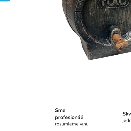
Sme
Skv
profesionáli
jedn
rozumieme vínu