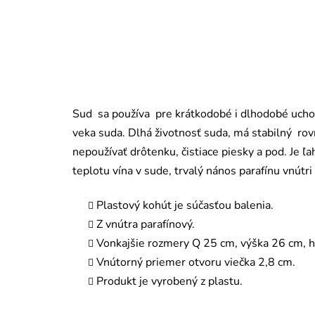
Sud sa používa pre krátkodobé i dlhodobé uchov
veka suda. Dlhá životnosť suda, má stabilný rov
nepoužívať drôtenku, čistiace piesky a pod. Je ľ
teplotu vína v sude, trvalý nános parafínu vnút
Plastový kohút je súčasťou balenia.
Z vnútra parafínový.
Vonkajšie rozmery Q 25 cm, výška 26 cm, h
Vnútorný priemer otvoru viečka 2,8 cm.
Produkt je vyrobený z plastu.