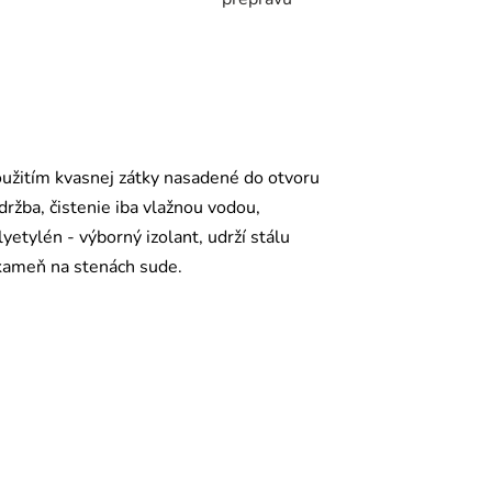
oužitím kvasnej zátky nasadené do otvoru
ržba, čistenie iba vlažnou vodou,
yetylén - výborný izolant, udrží stálu
y kameň na stenách sude.