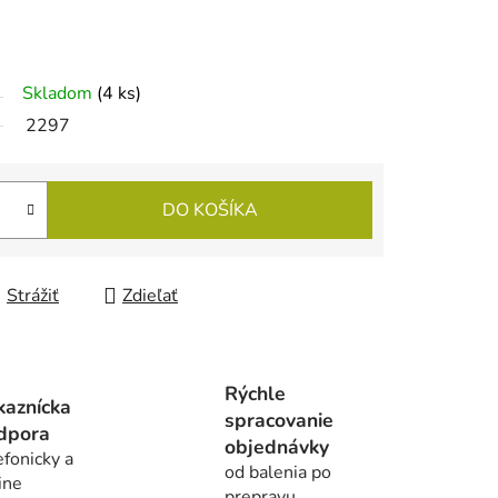
Skladom
(4 ks)
2297
DO KOŠÍKA
Strážiť
Zdieľať
Rýchle
kaznícka
spracovanie
dpora
objednávky
efonicky a
od balenia po
ine
prepravu