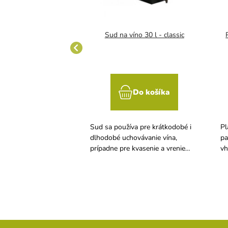
víno 350 l - parafín
Sud na víno 30 l - classic
Do košíka
Do košíka
va pre krátkodobé i
Sud sa používa pre krátkodobé i
Pl
hovávanie vína,
dlhodobé uchovávanie vína,
pa
 kvasenie a vrenie
prípadne pre kvasenie a vrenie
vh
 s použitím kvasnej
mladého vína s použitím kvasnej
ené do otvoru veka
zátky nasadené do otvoru veka
suda.