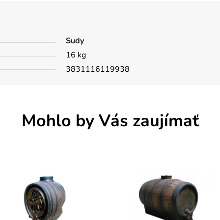
Sudy
16 kg
3831116119938
Mohlo by Vás zaujímať