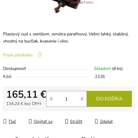
Plastový sud s ventilom, zvnútra parafínový. Veľmi ľahký, stabilný,
vhodný na burčiak, kvasenie i víno.
Popis produktu
Dostupnosť
Skladom
(4 ks)
Kód:
2226
165,11 €
DO KOŠÍKA
134,24 € bez DPH
Jednotková cena:
Tlač
Opýtať sa
Strážiť
Zdieľať