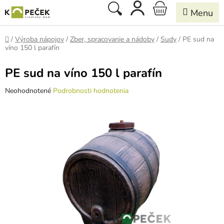
Prejsť
Hľadať
NÁKUPNÝ
na
obsah
KOŠÍK
Domov
/
Výroba nápojov
/
Zber, spracovanie a nádoby
/
Sudy
/
PE sud na
víno 150 l parafín
PE sud na víno 150 l parafín
Priemerné
Neohodnotené
Podrobnosti hodnotenia
hodnotenie
produktu
je
0,0
z
5
hviezdičiek.