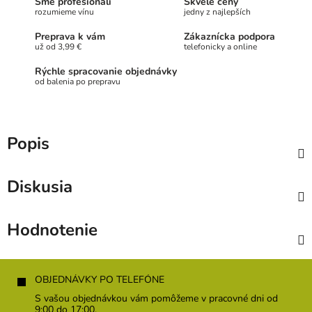
Sme profesionáli
Skvelé ceny
rozumieme vínu
jedny z najlepších
Preprava k vám
Zákaznícka podpora
už od 3,99 €
telefonicky a online
Rýchle spracovanie objednávky
od balenia po prepravu
Popis
Diskusia
Hodnotenie
Z
á
OBJEDNÁVKY PO TELEFÓNE
p
S vašou objednávkou vám pomôžeme v pracovné dni od
ä
9:00 do 17:00.