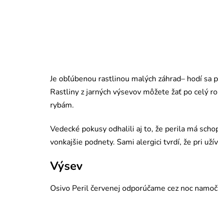
Je obľúbenou rastlinou malých záhrad– hodí sa p
Rastliny z jarných výsevov môžete žať po celý r
rybám.
Vedecké pokusy odhalili aj to, že perila má sch
vonkajšie podnety. Sami alergici tvrdí, že pri uží
Výsev
Osivo Peril červenej odporúčame cez noc namočiť