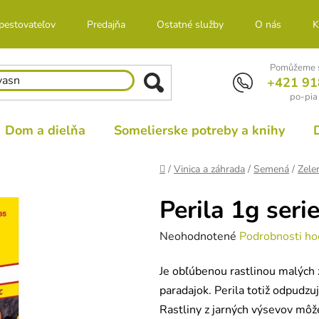
 pestovateľov
Predajňa
Ostatné služby
O nás
K
Pomůžeme s
+421 91
po-pia
Dom a dielňa
Somelierske potreby a knihy
Domov
/
Vinica a záhrada
/
Semená
/
Zele
Perila 1g seri
Priemerné
Neohodnotené
Podrobnosti ho
hodnotenie
Je obľúbenou rastlinou malých 
produktu
paradajok. Perila totiž odpudzu
je
Rastliny z jarných výsevov môže
0,0