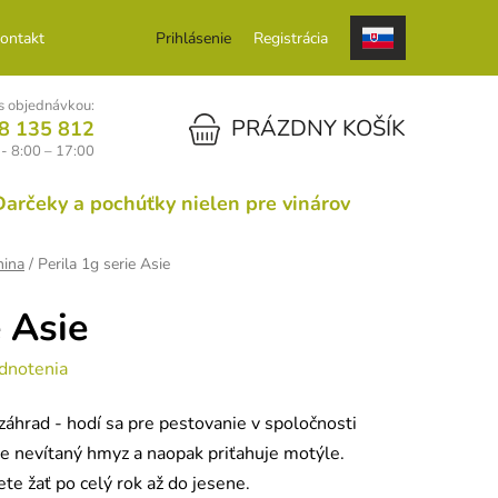
ontakt
Prihlásenie
Registrácia
 objednávkou:
NÁKUPNÝ KOŠÍK
PRÁZDNY KOŠÍK
8 135 812
 - 8:00 – 17:00
Darčeky a pochúťky nielen pre vinárov
nina
/
Perila 1g serie Asie
e Asie
dnotenia
záhrad - hodí sa pre pestovanie v spoločnosti
je nevítaný hmyz a naopak priťahuje motýle.
te žať po celý rok až do jesene.