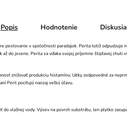
Popis
Hodnotenie
Diskusia
re pestovanie v spoločnosti paradajok. Perila totiž odpudzuje 
ok až do jesene. Perila sa vďaka svojej príjemne štipľavej chu
opnosť znižovať produkciu histamínu; látky zodpovedné za nepr
vaní Peril pociťujú naozaj veľkú úľavu.
 do vlažnej vody. Výsev na povrch substrátu, len plytko zasypa