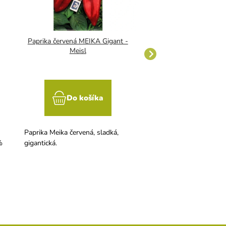
Paprika červená MEIKA Gigant -
Rajče tyčkové - O
Meisl
Do košíka
Do koší
Paprika Meika červená, sladká,
Poloraný tyčkové hybri
%
gigantická.
pestovanie vo fóliových
na vonkajšom záhone.