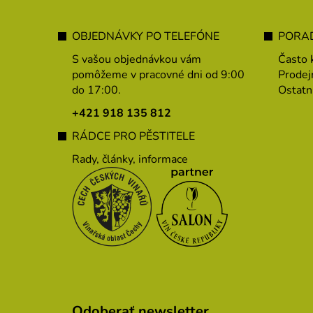
Z
á
OBJEDNÁVKY PO TELEFÓNE
PORAD
p
S vašou objednávkou vám
Často 
ä
pomôžeme v pracovné dni od 9:00
Prodej
do 17:00.
Ostatn
t
i
+421 918 135 812
e
RÁDCE PRO PĚSTITELE
Rady, články, informace
Odoberať newsletter