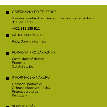
Z
á
OBJEDNÁVKY PO TELEFÓNE
p
S vašou objednávkou vám pomôžeme v pracovné dni od
ä
9:00 do 17:00.
t
+421 918 135 812
i
RÁDCE PRO PĚSTITELE
e
Rady, články, informace
PORADNA PRO ZÁKAZNÍKY
Často kladené dotazy
Prodejna
Ostatní služby
INFORMACE O NÁKUPU
Obchodní podmínky
Ochrana osobných údajov
Preprava a platba
Ke stažení
SLEDUJTE NÁS