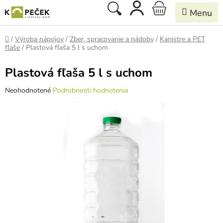
Prejsť
Hľadať
NÁKUPNÝ
na
obsah
KOŠÍK
Domov
/
Výroba nápojov
/
Zber, spracovanie a nádoby
/
Kanistre a PET
fľaše
/
Plastová fľaša 5 l s uchom
Plastová fľaša 5 l s uchom
Priemerné
Neohodnotené
Podrobnosti hodnotenia
hodnotenie
produktu
je
0,0
z
5
hviezdičiek.