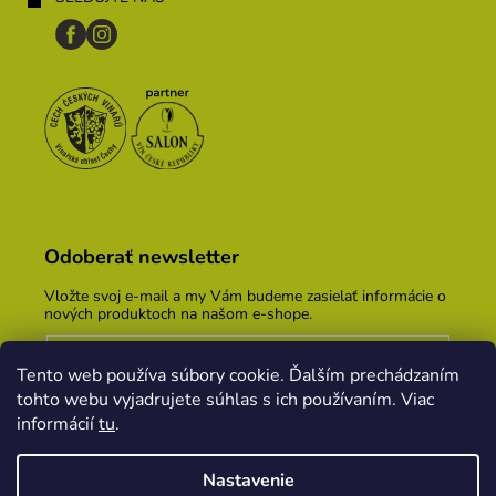
Odoberať newsletter
Vložte svoj e-mail a my Vám budeme zasielať informácie o
nových produktoch na našom e-shope.
Email
Tento web používa súbory cookie. Ďalším prechádzaním
Vložením e-mailu súhlasíte s
podmienkami ochrany
tohto webu vyjadrujete súhlas s ich používaním. Viac
osobných údajov
informácií
tu
.
PRIHLÁSIŤ SA
Nastavenie