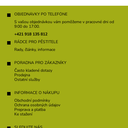
Z
á
OBJEDNÁVKY PO TELEFÓNE
p
S vašou objednávkou vám pomôžeme v pracovné dni od
ä
9:00 do 17:00.
t
+421 918 135 812
i
RÁDCE PRO PĚSTITELE
e
Rady, články, informace
PORADNA PRO ZÁKAZNÍKY
Často kladené dotazy
Prodejna
Ostatní služby
INFORMACE O NÁKUPU
Obchodní podmínky
Ochrana osobných údajov
Preprava a platba
Ke stažení
SLEDUJTE NÁS