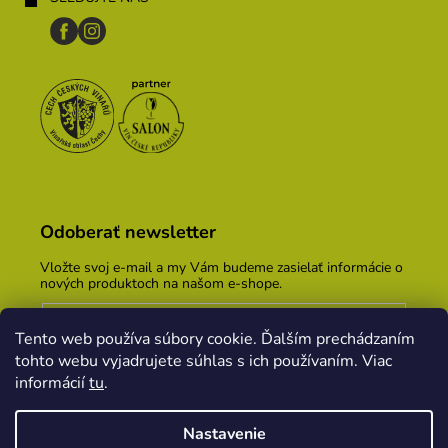
Odoberať newsletter
Vložte svoj e-mail a my Vám budeme zasielať informácie o
nových produktoch na našom e-shope.
Email
Tento web používa súbory cookie. Ďalším prechádzaním
Vložením e-mailu súhlasíte s
podmienkami ochrany
tohto webu vyjadrujete súhlas s ich používaním. Viac
osobných údajov
informácií
tu
.
PRIHLÁSIŤ SA
Nastavenie