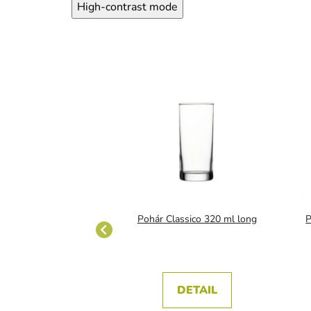
High-contrast mode
evená na 4 poháre a
Pohár Classico 320 ml long
P
fľašu
DETAIL
Do košíka