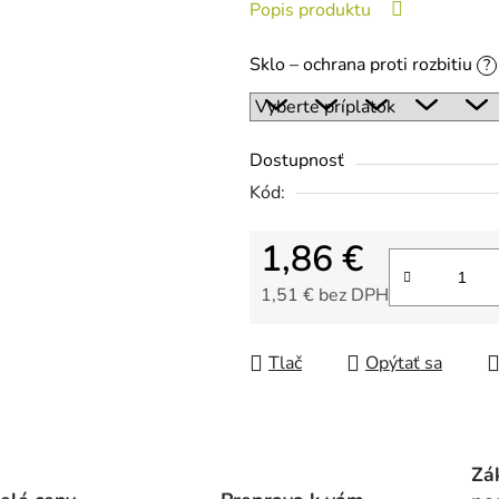
Popis produktu
z
5
Sklo – ochrana proti rozbitiu
?
hviezdičiek.
Dostupnosť
Kód:
1,86 €
1,51 €
bez DPH
Jednotková cena:
Tlač
Opýtať sa
Zá