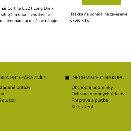
hár Cortina 0,32 l Long Drink
Tašička na pohárik na zavesenie
 silnejším dnom, vhodný na
okolo krku.
du, limonádu aj miešané nápoje.
NA PRO ZÁKAZNÍKY
INFORMACE O NÁKUPU
kladené dotazy
Obchodní podmínky
na
Ochrana osobných údajov
í služby
Preprava a platba
Ke stažení