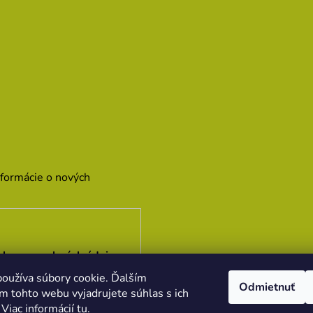
nformácie o nových
hrany osobných údajov
oužíva súbory cookie. Ďalším
Odmietnuť
m tohto webu vyjadrujete súhlas s ich
 Viac informácií
tu
.