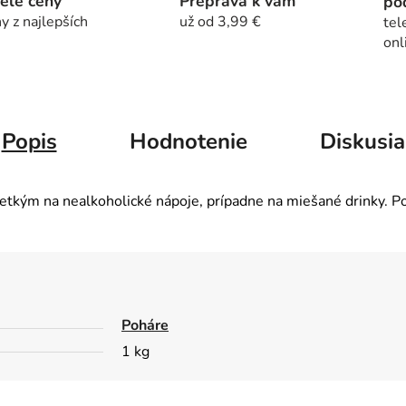
elé ceny
Preprava k vám
po
y z najlepších
už od 3,99 €
tel
onl
Popis
Hodnotenie
Diskusia
kým na nealkoholické nápoje, prípadne na miešané drinky. Po
Poháre
1 kg