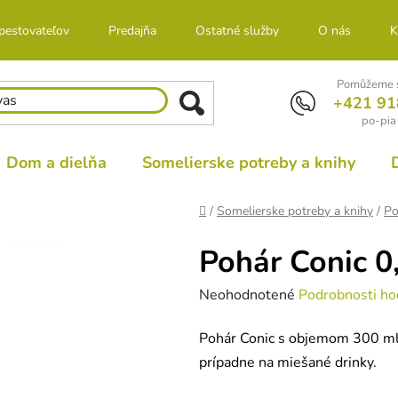
 pestovateľov
Predajňa
Ostatné služby
O nás
K
Pomůžeme s
+421 91
po-pia
Dom a dielňa
Somelierske potreby a knihy
Domov
/
Somelierske potreby a knihy
/
Po
Pohár Conic 0
Priemerné
Neohodnotené
Podrobnosti ho
hodnotenie
Pohár Conic s objemom 300 ml
produktu
prípadne na miešané drinky.
je
0,0