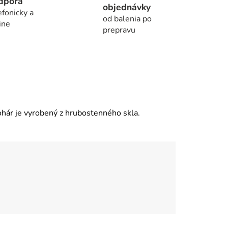
dpora
objednávky
efonicky a
od balenia po
ine
prepravu
hár je vyrobený z hrubostenného skla.