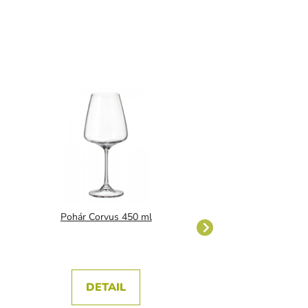
Pohár Corvus 450 ml
Nástenný odkvapk
poháre
DETAIL
DETAIL