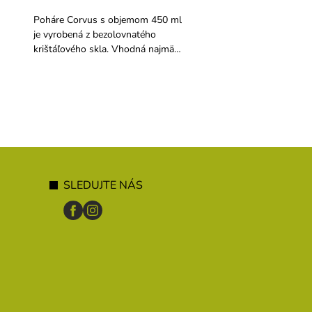
Poháre Corvus s objemom 450 ml
Nástenný plastový odk
je vyrobená z bezolovnatého
na 4 poháre.
krištáľového skla. Vhodná najmä
pre červené vína.
SLEDUJTE NÁS