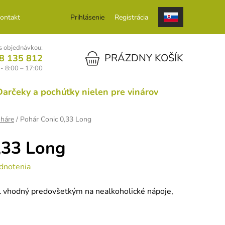
ontakt
Prihlásenie
Registrácia
 objednávkou:
NÁKUPNÝ KOŠÍK
PRÁZDNY KOŠÍK
8 135 812
 - 8:00 – 17:00
Darčeky a pochúťky nielen pre vinárov
háre
/
Pohár Conic 0,33 Long
,33 Long
dnotenia
 vhodný predovšetkým na nealkoholické nápoje,