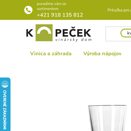
Prejsť
poradíme vám se
na
sortimentem
Príručka pre
+421 918 135 812
obsah
Vinica a záhrada
Výroba nápojov