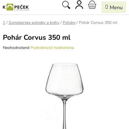
Prejsť
Hľadať
NÁKUPNÝ
na
obsah
KOŠÍK
Domov
/
Somelierske potreby a knihy
/
Poháre
/
Pohár Corvus 350 ml
Pohár Corvus 350 ml
Priemerné
Neohodnotené
Podrobnosti hodnotenia
hodnotenie
produktu
je
0,0
z
5
hviezdičiek.