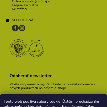
Ochrana osobných údajov
Preprava a platba
Ke stažení
SLEDUJTE NÁS
Odoberať newsletter
Vložte svoj e-mail a my Vám budeme zasielať informácie o
nových produktoch na našom e-shope.
Email
Tento web používa súbory cookie. Ďalším prechádzaním
Vložením e-mailu súhlasíte s
podmienkami ochrany
tohto webu vyjadrujete súhlas s ich používaním. Viac