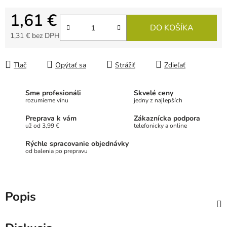
1,61 €
DO KOŠÍKA
1,31 €
bez DPH
Jednotková cena:
Tlač
Opýtať sa
Strážiť
Zdieľať
Sme profesionáli
Skvelé ceny
rozumieme vínu
jedny z najlepších
Preprava k vám
Zákaznícka podpora
už od 3,99 €
telefonicky a online
Rýchle spracovanie objednávky
od balenia po prepravu
Popis