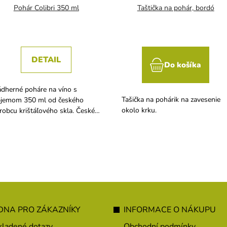
Pohár Colibri 350 ml
Taštička na pohár, bordó
DETAIL
Do košíka
dherné poháre na víno s
Tašička na pohárik na zavesenie
jemom 350 ml od českého
okolo krku.
robcu krištáľového skla. České
lo, vyrobené z ekologicky čistej
loviny crystalite. Vhodné aj do
ývačky.
NA PRO ZÁKAZNÍKY
INFORMACE O NÁKUPU
kladené dotazy
Obchodní podmínky