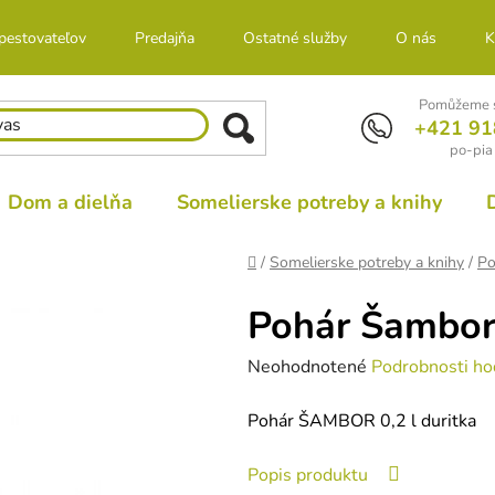
 pestovateľov
Predajňa
Ostatné služby
O nás
K
Pomůžeme s
+421 91
po-pia
Dom a dielňa
Somelierske potreby a knihy
Domov
/
Somelierske potreby a knihy
/
Po
Pohár Šambor 
Priemerné
Neohodnotené
Podrobnosti ho
hodnotenie
Pohár ŠAMBOR 0,2 l duritka
produktu
je
Popis produktu
0,0