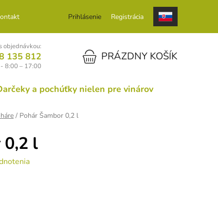
ontakt
Prihlásenie
Registrácia
 objednávkou:
NÁKUPNÝ KOŠÍK
PRÁZDNY KOŠÍK
8 135 812
 - 8:00 – 17:00
Darčeky a pochúťky nielen pre vinárov
háre
/
Pohár Šambor 0,2 l
0,2 l
dnotenia