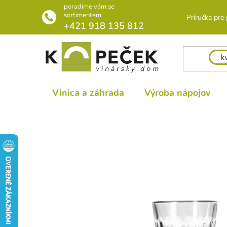
Prejsť
poradíme vám se
na
sortimentem
Príručka pre
+421 918 135 812
obsah
Vinica a záhrada
Výroba nápojov