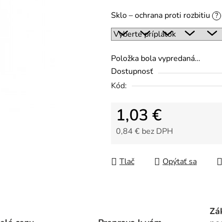
z
Sklo – ochrana proti rozbitiu
?
5
hviezdičiek.
Položka bola vypredaná…
Dostupnosť
Kód:
1,03 €
0,84 €
bez DPH
Jednotková cena:
Tlač
Opýtať sa
Zá