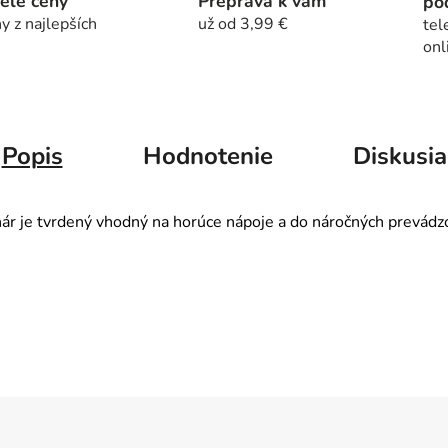
elé ceny
Preprava k vám
po
y z najlepších
už od 3,99 €
tel
onl
Popis
Hodnotenie
Diskusia
 je tvrdený vhodný na horúce nápoje a do náročných prevádz