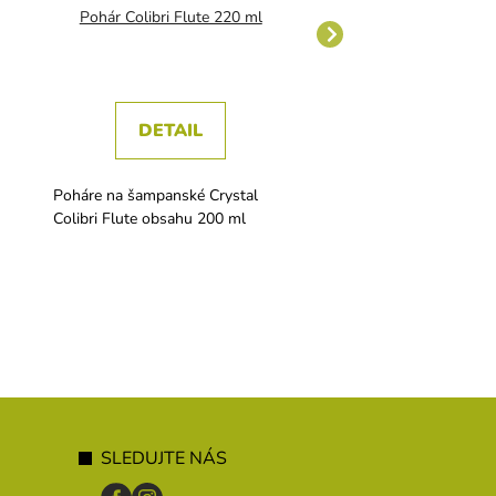
Pohár Colibri Flute 220 ml
Poháre A´la Carte 0,0
Cejch
DETAIL
DETAIL
Poháre na šampanské Crystal
Poháre A´la Carte 0,02 
Colibri Flute obsahu 200 ml
Cejch
SLEDUJTE NÁS