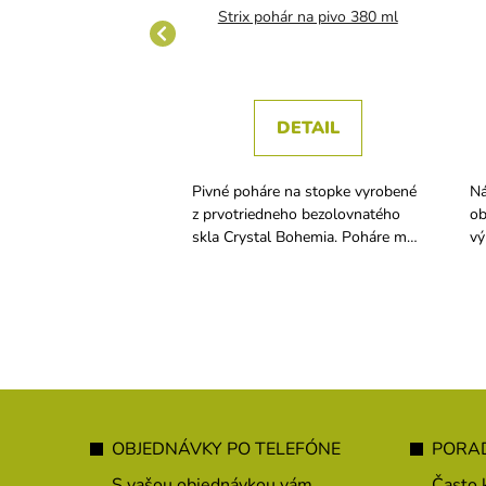
assico 320 ml long
Strix pohár na pivo 380 ml
DETAIL
DETAIL
u, džús a iné nápoje
Pivné poháre na stopke vyrobené
Ná
20 ml. Výhodou je
z prvotriedneho bezolovnatého
ob
ďaka čomu je pohár
skla Crystal Bohemia. Poháre má
vý
pohodlné uchopenie v užšej časti.
sk
sk
um
Z
á
OBJEDNÁVKY PO TELEFÓNE
PORAD
p
S vašou objednávkou vám
Často 