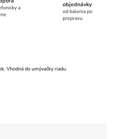
dpora
objednávky
efonicky a
od balenia po
ine
prepravu
ok. Vhodná do umývačky riadu.