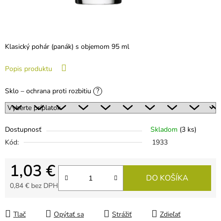
Klasický pohár (panák) s objemom 95 ml
Popis produktu
Sklo – ochrana proti rozbitiu
?
Dostupnosť
Skladom
(3 ks)
Kód:
1933
1,03 €
DO KOŠÍKA
0,84 €
bez DPH
Jednotková cena:
Tlač
Opýtať sa
Strážiť
Zdieľať