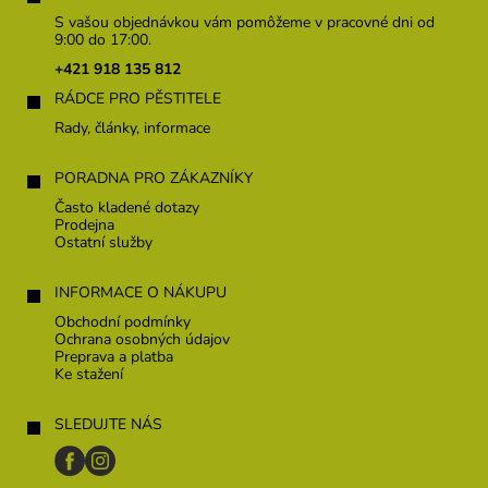
p
S vašou objednávkou vám pomôžeme v pracovné dni od
ä
9:00 do 17:00.
t
+421 918 135 812
i
RÁDCE PRO PĚSTITELE
e
Rady, články, informace
PORADNA PRO ZÁKAZNÍKY
Často kladené dotazy
Prodejna
Ostatní služby
INFORMACE O NÁKUPU
Obchodní podmínky
Ochrana osobných údajov
Preprava a platba
Ke stažení
SLEDUJTE NÁS