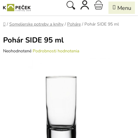
Prejsť
Hľadať
NÁKUPNÝ
na
obsah
KOŠÍK
Domov
/
Somelierske potreby a knihy
/
Poháre
/
Pohár SIDE 95 ml
Pohár SIDE 95 ml
Priemerné
Neohodnotené
Podrobnosti hodnotenia
hodnotenie
produktu
je
0,0
z
5
hviezdičiek.