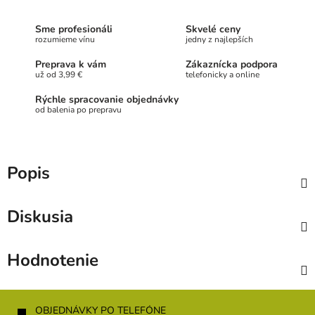
Sme profesionáli
Skvelé ceny
rozumieme vínu
jedny z najlepších
Preprava k vám
Zákaznícka podpora
už od 3,99 €
telefonicky a online
Rýchle spracovanie objednávky
od balenia po prepravu
Popis
Diskusia
Hodnotenie
Z
á
OBJEDNÁVKY PO TELEFÓNE