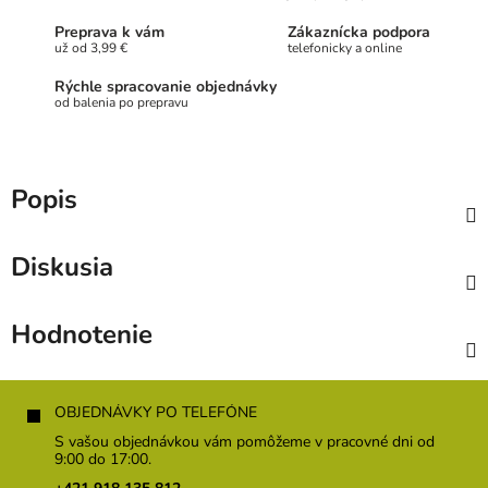
Preprava k vám
Zákaznícka podpora
už od 3,99 €
telefonicky a online
Rýchle spracovanie objednávky
od balenia po prepravu
Popis
Diskusia
Hodnotenie
Z
á
OBJEDNÁVKY PO TELEFÓNE
p
S vašou objednávkou vám pomôžeme v pracovné dni od
ä
9:00 do 17:00.
t