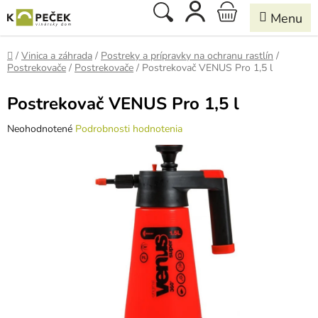
Prejsť
Hľadať
NÁKUPNÝ
na
obsah
KOŠÍK
Domov
/
Vinica a záhrada
/
Postreky a prípravky na ochranu rastlín
/
Postrekovače
/
Postrekovače
/
Postrekovač VENUS Pro 1,5 l
Postrekovač VENUS Pro 1,5 l
Priemerné
Neohodnotené
Podrobnosti hodnotenia
hodnotenie
produktu
je
0,0
z
5
hviezdičiek.