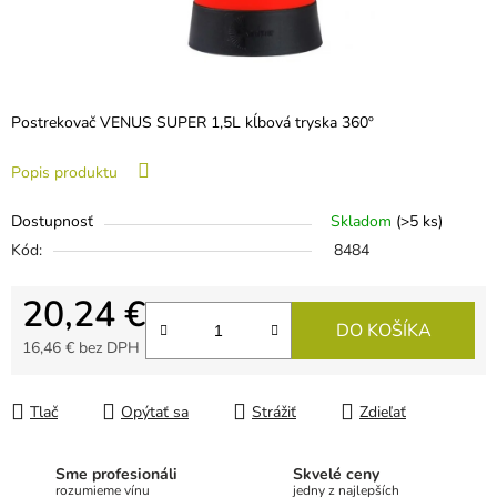
Postrekovač VENUS SUPER 1,5L kĺbová tryska 360º
Popis produktu
Dostupnosť
Skladom
(>5 ks)
Kód:
8484
20,24 €
DO KOŠÍKA
16,46 € bez DPH
Jednotková cena:
Tlač
Opýtať sa
Strážiť
Zdieľať
Sme profesionáli
Skvelé ceny
rozumieme vínu
jedny z najlepších