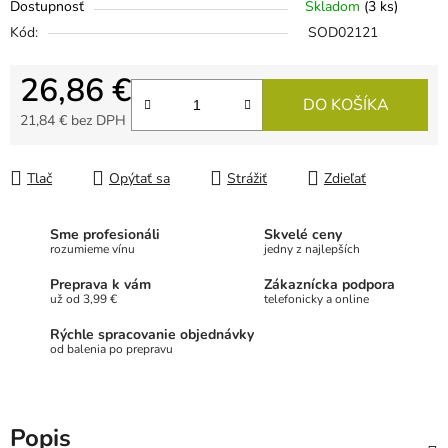
Dostupnosť
Skladom
(3 ks)
Kód:
SOD02121
26,86 €
DO KOŠÍKA
21,84 € bez DPH
Jednotková cena:
Tlač
Opýtať sa
Strážiť
Zdieľať
Sme profesionáli
Skvelé ceny
rozumieme vínu
jedny z najlepších
Preprava k vám
Zákaznícka podpora
už od 3,99 €
telefonicky a online
Rýchle spracovanie objednávky
od balenia po prepravu
Popis