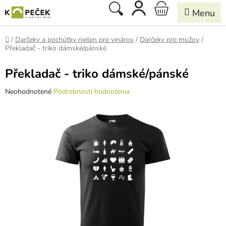
Prejsť
Hľadať
NÁKUPNÝ
na
obsah
KOŠÍK
Domov
/
Darčeky a pochúťky nielen pre vinárov
/
Darčeky pre mužov
/
Překladač - triko dámské/pánské
Překladač - triko dámské/pánské
Priemerné
Neohodnotené
Podrobnosti hodnotenia
hodnotenie
produktu
je
0,0
z
5
hviezdičiek.