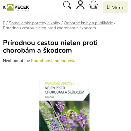
Prejsť
Hľadať
NÁKUPNÝ
na
obsah
KOŠÍK
Domov
/
Somelierske potreby a knihy
/
Odborné knihy a publikácie
/
Prírodnou cestou nielen proti chorobám a škodcom
Prírodnou cestou nielen proti
chorobám a škodcom
Priemerné
Neohodnotené
Podrobnosti hodnotenia
hodnotenie
produktu
je
0,0
z
5
hviezdičiek.