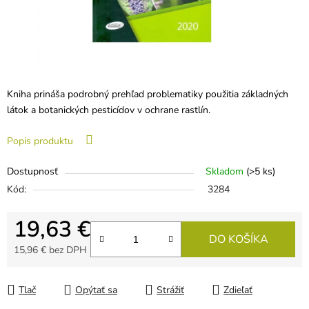
Kniha prináša podrobný prehľad problematiky použitia základných
látok a botanických pesticídov v ochrane rastlín.
Popis produktu
Dostupnosť
Skladom
(>5 ks)
Kód:
3284
19,63 €
DO KOŠÍKA
15,96 € bez DPH
Jednotková cena:
Tlač
Opýtať sa
Strážiť
Zdieľať