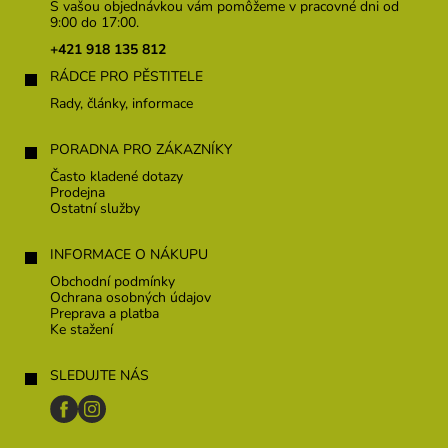
p
S vašou objednávkou vám pomôžeme v pracovné dni od
ä
9:00 do 17:00.
t
+421 918 135 812
i
RÁDCE PRO PĚSTITELE
e
Rady, články, informace
PORADNA PRO ZÁKAZNÍKY
Často kladené dotazy
Prodejna
Ostatní služby
INFORMACE O NÁKUPU
Obchodní podmínky
Ochrana osobných údajov
Preprava a platba
Ke stažení
SLEDUJTE NÁS