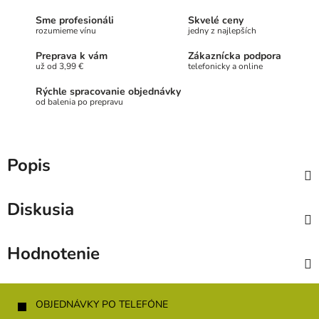
Sme profesionáli
Skvelé ceny
rozumieme vínu
jedny z najlepších
Preprava k vám
Zákaznícka podpora
už od 3,99 €
telefonicky a online
Rýchle spracovanie objednávky
od balenia po prepravu
Popis
Diskusia
Hodnotenie
Z
á
OBJEDNÁVKY PO TELEFÓNE