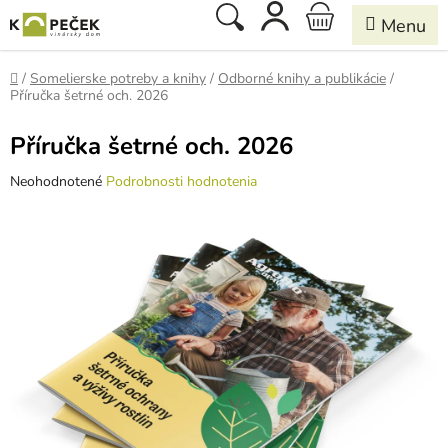
Prejsť
Hľadať
NÁKUPNÝ
na
obsah
KOŠÍK
Domov
/
Somelierske potreby a knihy
/
Odborné knihy a publikácie
/
Příručka šetrné och. 2026
Příručka šetrné och. 2026
Priemerné
Neohodnotené
Podrobnosti hodnotenia
hodnotenie
produktu
je
0,0
z
5
hviezdičiek.