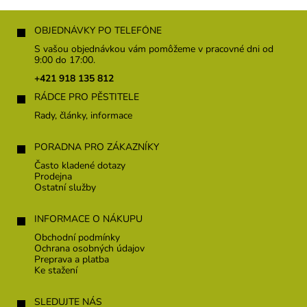
Z
á
OBJEDNÁVKY PO TELEFÓNE
p
S vašou objednávkou vám pomôžeme v pracovné dni od
ä
9:00 do 17:00.
t
+421 918 135 812
i
RÁDCE PRO PĚSTITELE
e
Rady, články, informace
PORADNA PRO ZÁKAZNÍKY
Často kladené dotazy
Prodejna
Ostatní služby
INFORMACE O NÁKUPU
Obchodní podmínky
Ochrana osobných údajov
Preprava a platba
Ke stažení
SLEDUJTE NÁS