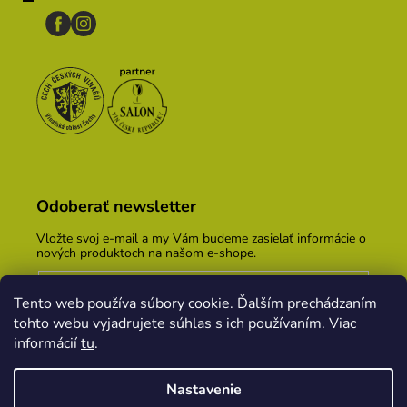
Odoberať newsletter
Vložte svoj e-mail a my Vám budeme zasielať informácie o
nových produktoch na našom e-shope.
Email
Tento web používa súbory cookie. Ďalším prechádzaním
Vložením e-mailu súhlasíte s
podmienkami ochrany
tohto webu vyjadrujete súhlas s ich používaním. Viac
osobných údajov
informácií
tu
.
PRIHLÁSIŤ SA
Nastavenie