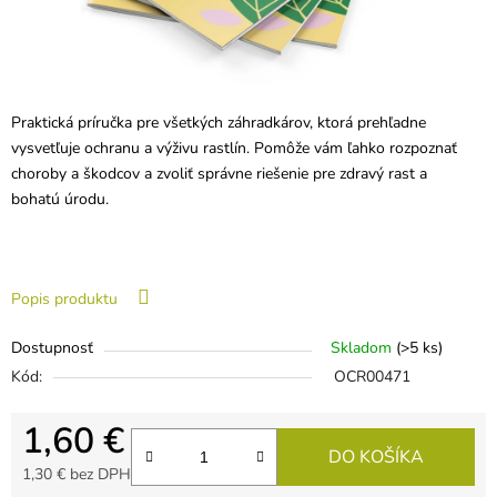
Praktická príručka pre všetkých záhradkárov, ktorá prehľadne
vysvetľuje ochranu a výživu rastlín. Pomôže vám ľahko rozpoznať
choroby a škodcov a zvoliť správne riešenie pre zdravý rast a
bohatú úrodu.
Popis produktu
Dostupnosť
Skladom
(>5 ks)
Kód:
OCR00471
1,60 €
DO KOŠÍKA
1,30 € bez DPH