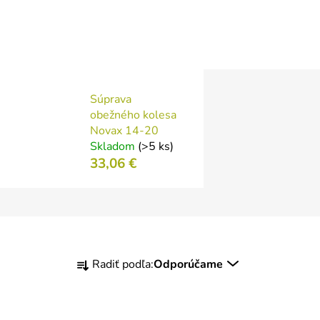
Súprava
obežného kolesa
Novax 14-20
Skladom
(>5 ks)
33,06 €
R
Radiť podľa:
Odporúčame
a
d
e