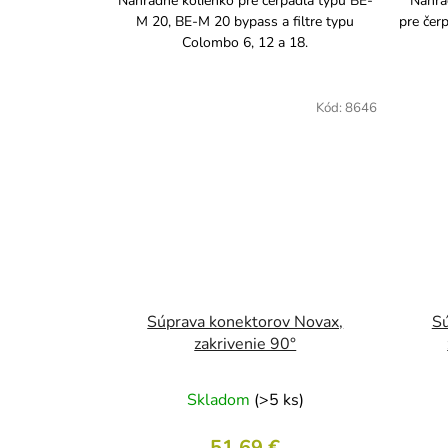
Náhradné kolienko pre čerpadlá typu BE-
Náhra
M 20, BE-M 20 bypass a filtre typu
pre čer
Colombo 6, 12 a 18.
Kód:
8646
Súprava konektorov Novax,
Sú
zakrivenie 90°
Skladom
(>5 ks)
51,69 €