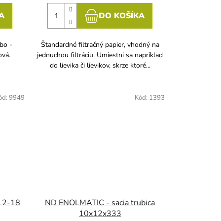
A
DO KOŠÍKA
bo -
Štandardné filtračný papier, vhodný na
ová.
jednuchou filtráciu. Umiestni sa napríklad
do lievika či lievikov, skrze ktoré...
ód:
9949
Kód:
1393
-12-18
ND ENOLMATIC - sacia trubica
10x12x333