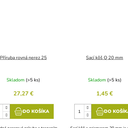
Příruba rovná nerez 25
Sací kôš Q 20 mm
Skladom
(>5 ks)
Skladom
(>5 ks)
27,27 €
1,45 €
DO KOŠÍKA
DO KOŠÍK