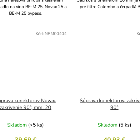
dná nerezová príruba s tesnením
Sací kôš s priemerom 20 mm je 
padlo na víno BE-M 25, Novax 25 a
pre filtre Colombo a čerpadlá 
BE-M 25 bypass.
Kód:
NRM00404
K
prava konektorov Novax,
Súprava konektorov, zakriv
zakrivenie 90°, mm. 20
90°
Skladom
(>5 ks)
Skladom
(5 ks)
39,69 €
40,93 €