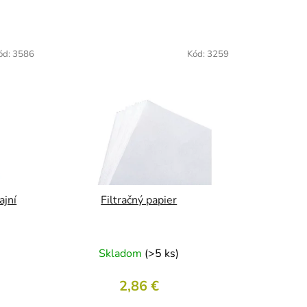
n
i
e
ód:
3586
Kód:
3259
p
r
o
d
u
k
t
o
v
ajní
Filtračný papier
Skladom
(>5 ks)
2,86 €