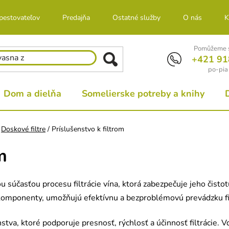
 pestovateľov
Predajňa
Ostatné služby
O nás
K
Pomůžeme s
+421 91
po-pia
Dom a dielňa
Somelierske potreby a knihy
Doskové filtre
/
Príslušenstvo k filtrom
m
súčasťou procesu filtrácie vína, ktorá zabezpečuje jeho čistot
e komponenty, umožňujú efektívnu a bezproblémovú prevádzku fi
nstva, ktoré podporuje presnosť, rýchlosť a účinnosť filtrácie