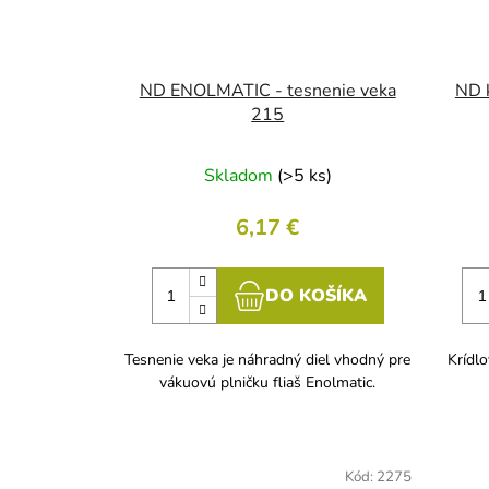
ND ENOLMATIC - tesnenie veka
ND k
215
Skladom
(>5 ks)
6,17 €
DO KOŠÍKA
Tesnenie veka je náhradný diel vhodný pre
Krídlo
vákuovú plničku fliaš Enolmatic.
Kód:
2275