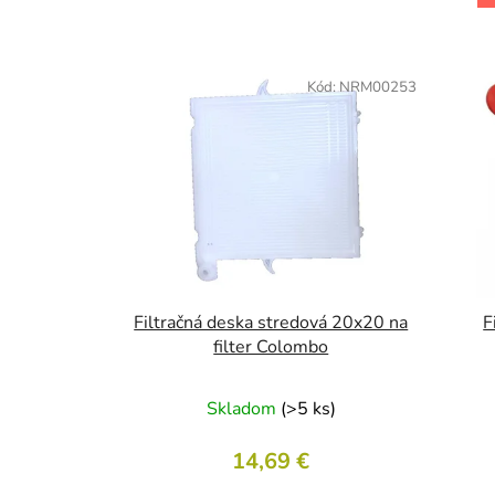
V
ý
Kód:
NRM00253
p
i
s
p
r
o
d
u
Filtračná deska stredová 20x20 na
F
k
filter Colombo
t
o
Skladom
(>5 ks)
v
14,69 €