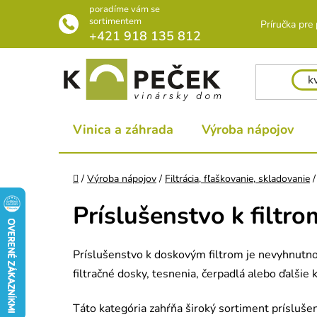
Prejsť
poradíme vám se
na
sortimentem
Príručka pre
+421 918 135 812
obsah
Vinica a záhrada
Výroba nápojov
Domov
/
Výroba nápojov
/
Filtrácia, fľaškovanie, skladovanie
/
Príslušenstvo k filtro
Príslušenstvo k doskovým filtrom je nevyhnutnou 
filtračné dosky, tesnenia, čerpadlá alebo ďalši
Táto kategória zahŕňa široký sortiment prísluše