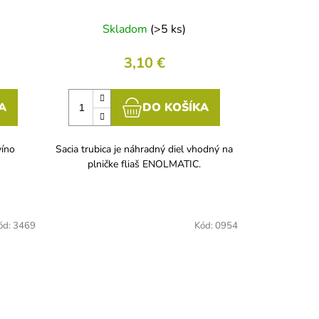
Skladom
(>5 ks)
3,10 €
A
DO KOŠÍKA
víno
Sacia trubica je náhradný diel vhodný na
plničke fliaš ENOLMATIC.
ód:
3469
Kód:
0954