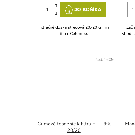
DO KOŠÍKA
Filtračné doska stredová 20x20 cm na
Zači
filter Colombo.
vhodná
Kód:
1609
Gumové tesnenie k filtru FILTREX
Mano
20/20