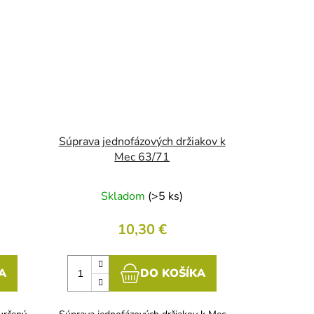
Súprava jednofázových držiakov k
Mec 63/71
Skladom
(>5 ks)
10,30 €
A
DO KOŠÍKA