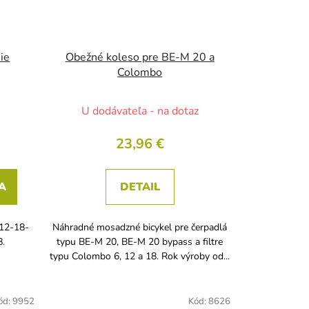
ie
Obežné koleso pre BE-M 20 a
Colombo
U dodávateľa - na dotaz
23,96 €
A
DETAIL
-12-18-
Náhradné mosadzné bicykel pre čerpadlá
8.
typu BE-M 20, BE-M 20 bypass a filtre
typu Colombo 6, 12 a 18. Rok výroby od...
ód:
9952
Kód:
8626