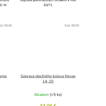
určený
Súprava jednofázových držiakov k Mec
BE-M.
63/71
ód:
8648
Kód:
8628
enie
Súprava obežného kolesa Novax
14-20
Skladom
(>5 ks)
33,06 €