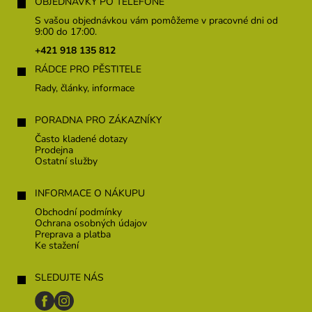
á
OBJEDNÁVKY PO TELEFÓNE
p
S vašou objednávkou vám pomôžeme v pracovné dni od
ä
9:00 do 17:00.
t
+421 918 135 812
i
RÁDCE PRO PĚSTITELE
e
Rady, články, informace
PORADNA PRO ZÁKAZNÍKY
Často kladené dotazy
Prodejna
Ostatní služby
INFORMACE O NÁKUPU
Obchodní podmínky
Ochrana osobných údajov
Preprava a platba
Ke stažení
SLEDUJTE NÁS