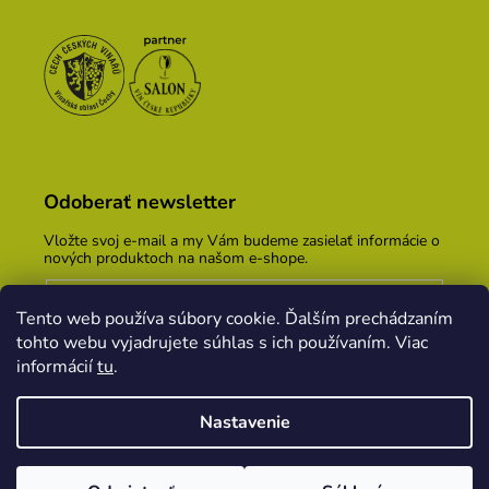
Odoberať newsletter
Vložte svoj e-mail a my Vám budeme zasielať informácie o
nových produktoch na našom e-shope.
Email
Tento web používa súbory cookie. Ďalším prechádzaním
Vložením e-mailu súhlasíte s
podmienkami ochrany
tohto webu vyjadrujete súhlas s ich používaním. Viac
osobných údajov
informácií
tu
.
PRIHLÁSIŤ SA
Nastavenie
Vytvoril Shoptet
&
PekneWeby