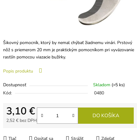
Šikovný pomocník, ktorý by nemal chýbať žiadnemu vinári. Prstový
nôž s priemerom 20 mm je praktickým pomocníkom pri vyväzovanie
rastlín pomocou viazacie bužírky.
Popis produktu
Dostupnosť
Skladom
(>5 ks)
Kód:
0480
3,10 €
DO KOŠÍKA
2,52 € bez DPH
Jednotková cena:
Tlač
Opýtať sa
Strážiť
Zdieľať