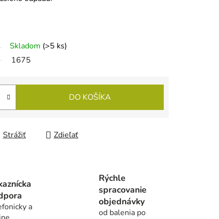
Skladom
(>5 ks)
1675
DO KOŠÍKA
Strážiť
Zdieľať
Rýchle
kaznícka
spracovanie
dpora
objednávky
efonicky a
od balenia po
ine