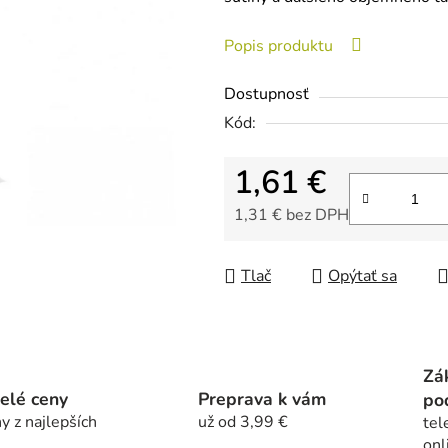
je
0,0
Popis produktu
z
5
Dostupnosť
hviezdičiek.
Kód:
1,61 €
1,31 € bez DPH
Jednotková cena:
Tlač
Opýtať sa
Zá
elé ceny
Preprava k vám
po
y z najlepších
už od 3,99 €
tel
onl