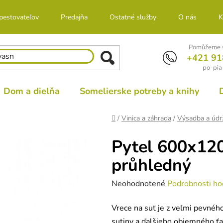
 pestovateľov
Predajňa
Ostatné služby
O nás
K
Pomůžeme s
+421 91
po-pia
Dom a dielňa
Somelierske potreby a knihy
Domov
/
Vinica a záhrada
/
Výsadba a údr
Pytel 600x120
průhledný
Priemerné
Neohodnotené
Podrobnosti ho
hodnotenie
Vrece na suť je z veľmi pevného
produktu
sutiny a ďalšieho objemného ť