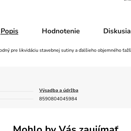
Popis
Hodnotenie
Diskusia
hodný pre likvidáciu stavebnej sutiny a ďalšieho objemného ťa
Výsadba a údržba
8590804045984
Mohlo by Vás zaujímať