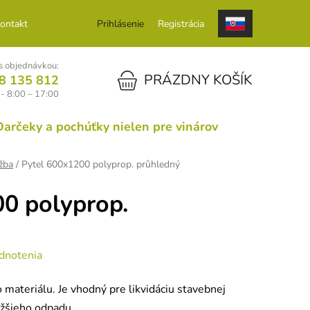
ontakt
Prihlásenie
Registrácia
 objednávkou:
NÁKUPNÝ KOŠÍK
PRÁZDNY KOŠÍK
8 135 812
 - 8:00 – 17:00
Darčeky a pochúťky nielen pre vinárov
žba
/
Pytel 600x1200 polyprop. průhledný
0 polyprop.
dnotenia
 materiálu. Je vhodný pre likvidáciu stavebnej
ažšieho odpadu.