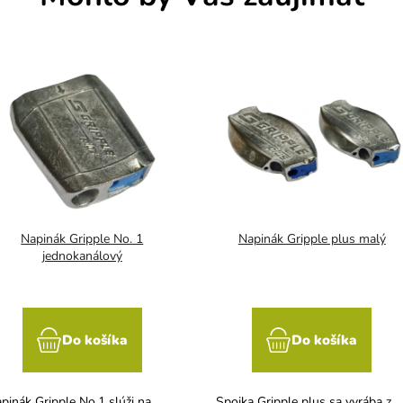
Napinák Gripple No. 1
Napinák Gripple plus malý
jednokanálový
Do košíka
Do košíka
pinák Gripple No.1 slúži na
Spojka Gripple plus sa vyrába z