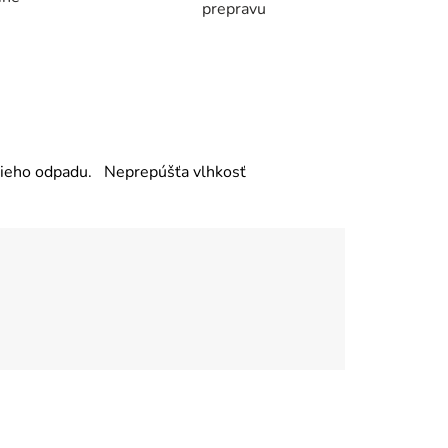
prepravu
žšieho odpadu.
Neprepúšťa vlhkosť