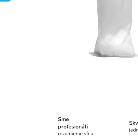
Sme
Skv
profesionáli
jedn
rozumieme vínu