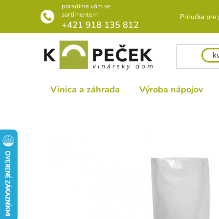
Prejsť
poradíme vám se
na
sortimentem
Príručka pre
+421 918 135 812
obsah
Vinica a záhrada
Výroba nápojov