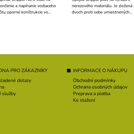
ončenie a napínanie vodiaceho
nerezového materiálu. Je zložená 
ôtu oporné konštrukcie vo
dvoch proti sebe umiestnených
nohradoch a sadoch. Používajú
kanálikov, v ktorých sú dve
 pre priemery drôtu alebo lanka
samorezné keramické rolny,
 1,80 mm do 3,00 mm.
pritláčané pružinou. Pre drôty s
priemerom od 1,4 mm do 2,2 mm
maximálne zaťaženie 300 kg.
NA PRO ZÁKAZNÍKY
INFORMACE O NÁKUPU
kladené dotazy
Obchodní podmínky
na
Ochrana osobných údajov
í služby
Preprava a platba
Ke stažení