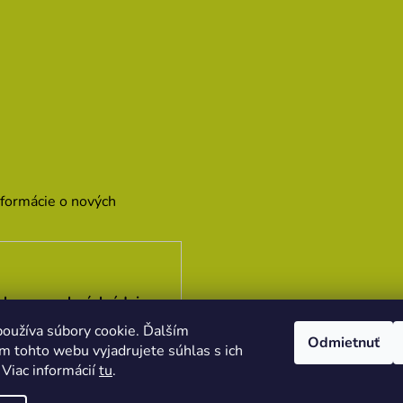
nformácie o nových
hrany osobných údajov
oužíva súbory cookie. Ďalším
Odmietnuť
m tohto webu vyjadrujete súhlas s ich
 Viac informácií
tu
.