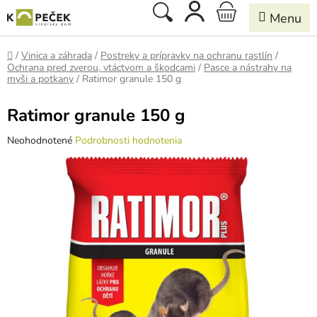
Prejsť
Hľadať
NÁKUPNÝ
na
obsah
KOŠÍK
Domov
/
Vinica a záhrada
/
Postreky a prípravky na ochranu rastlín
/
Ochrana pred zverou, vtáctvom a škodcami
/
Pasce a nástrahy na
myši a potkany
/
Ratimor granule 150 g
Ratimor granule 150 g
Priemerné
Neohodnotené
Podrobnosti hodnotenia
hodnotenie
produktu
je
0,0
z
5
hviezdičiek.