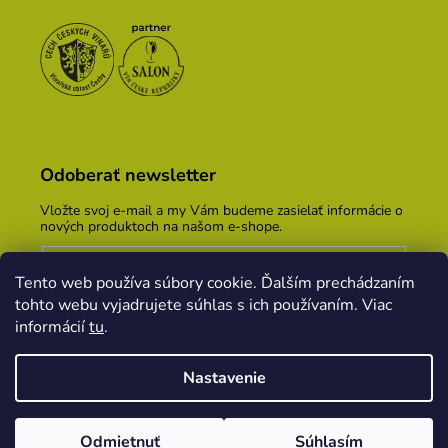
Odoberať newsletter
Vložte svoj e-mail a my Vám budeme zasielať informácie o
nových produktoch na našom e-shope.
Email
Tento web používa súbory cookie. Ďalším prechádzaním
Vložením e-mailu súhlasíte s
podmienkami ochrany
tohto webu vyjadrujete súhlas s ich používaním. Viac
osobných údajov
informácií
tu
.
PRIHLÁSIŤ SA
Nastavenie
Vytvoril Shoptet
&
PekneWeby
Odmietnuť
Súhlasím