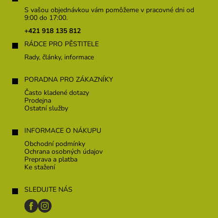
p
S vašou objednávkou vám pomôžeme v pracovné dni od
ä
9:00 do 17:00.
t
+421 918 135 812
i
RÁDCE PRO PĚSTITELE
e
Rady, články, informace
PORADNA PRO ZÁKAZNÍKY
Často kladené dotazy
Prodejna
Ostatní služby
INFORMACE O NÁKUPU
Obchodní podmínky
Ochrana osobných údajov
Preprava a platba
Ke stažení
SLEDUJTE NÁS