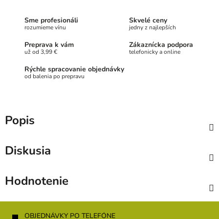
Sme profesionáli
Skvelé ceny
rozumieme vínu
jedny z najlepších
Preprava k vám
Zákaznícka podpora
už od 3,99 €
telefonicky a online
Rýchle spracovanie objednávky
od balenia po prepravu
Popis
Diskusia
Hodnotenie
Z
á
OBJEDNÁVKY PO TELEFÓNE