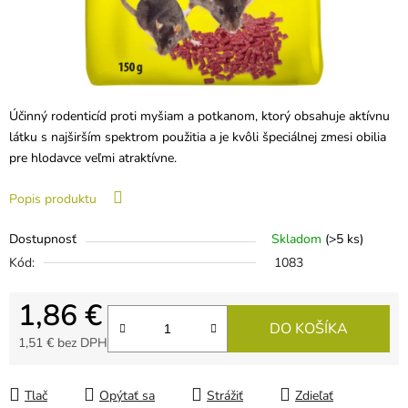
Účinný rodenticíd proti myšiam a potkanom, ktorý obsahuje aktívnu
látku s najširším spektrom použitia a je kvôli špeciálnej zmesi obilia
pre hlodavce veľmi atraktívne.
Popis produktu
Dostupnosť
Skladom
(>5 ks)
Kód:
1083
1,86 €
DO KOŠÍKA
1,51 € bez DPH
Jednotková cena:
Tlač
Opýtať sa
Strážiť
Zdieľať