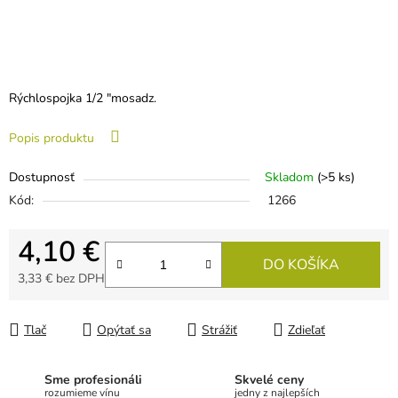
Rýchlospojka 1/2 "mosadz.
Popis produktu
Dostupnosť
Skladom
(>5 ks)
Kód:
1266
4,10 €
DO KOŠÍKA
3,33 € bez DPH
Jednotková cena:
Tlač
Opýtať sa
Strážiť
Zdieľať
Sme profesionáli
Skvelé ceny
rozumieme vínu
jedny z najlepších