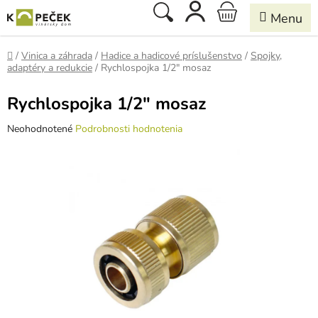
Prejsť
Hľadať
NÁKUPNÝ
na
obsah
KOŠÍK
Domov
/
Vinica a záhrada
/
Hadice a hadicové príslušenstvo
/
Spojky,
adaptéry a redukcie
/
Rychlospojka 1/2" mosaz
Rychlospojka 1/2" mosaz
Priemerné
Neohodnotené
Podrobnosti hodnotenia
hodnotenie
produktu
je
0,0
z
5
hviezdičiek.