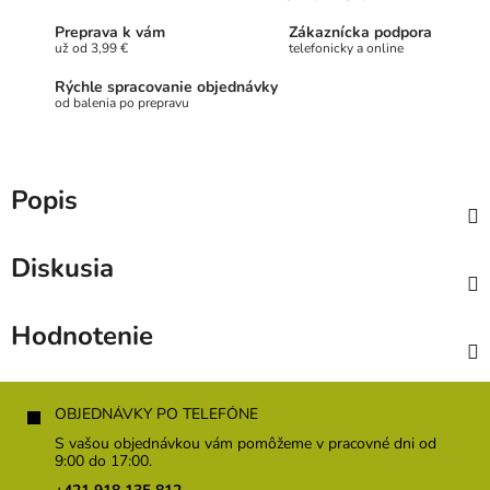
Preprava k vám
Zákaznícka podpora
už od 3,99 €
telefonicky a online
Rýchle spracovanie objednávky
od balenia po prepravu
Popis
Diskusia
Hodnotenie
Z
á
OBJEDNÁVKY PO TELEFÓNE
p
S vašou objednávkou vám pomôžeme v pracovné dni od
ä
9:00 do 17:00.
t