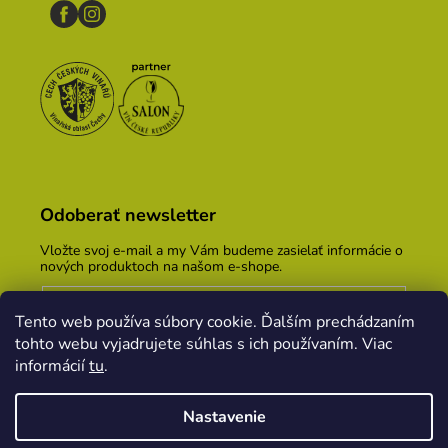
Odoberať newsletter
Vložte svoj e-mail a my Vám budeme zasielať informácie o
nových produktoch na našom e-shope.
Email
Tento web používa súbory cookie. Ďalším prechádzaním
Vložením e-mailu súhlasíte s
podmienkami ochrany
tohto webu vyjadrujete súhlas s ich používaním. Viac
osobných údajov
informácií
tu
.
PRIHLÁSIŤ SA
Nastavenie