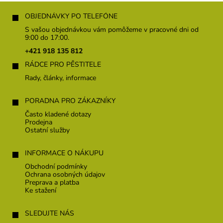
Z
á
OBJEDNÁVKY PO TELEFÓNE
p
S vašou objednávkou vám pomôžeme v pracovné dni od
ä
9:00 do 17:00.
t
+421 918 135 812
i
RÁDCE PRO PĚSTITELE
e
Rady, články, informace
PORADNA PRO ZÁKAZNÍKY
Často kladené dotazy
Prodejna
Ostatní služby
INFORMACE O NÁKUPU
Obchodní podmínky
Ochrana osobných údajov
Preprava a platba
Ke stažení
SLEDUJTE NÁS