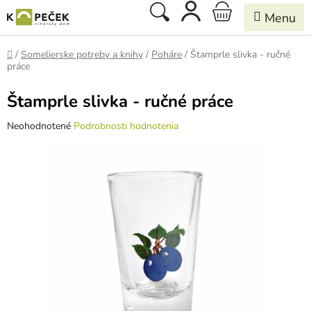
Prejsť
Hľadať
NÁKUPNÝ
na
obsah
KOŠÍK
Domov
/
Somelierske potreby a knihy
/
Poháre
/
Štamprle slivka - ručné
práce
Štamprle slivka - ručné práce
Priemerné
Neohodnotené
Podrobnosti hodnotenia
hodnotenie
produktu
je
0,0
z
5
hviezdičiek.