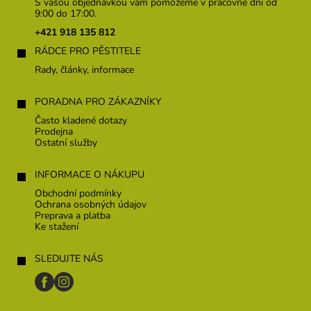
p
S vašou objednávkou vám pomôžeme v pracovné dni od
ä
9:00 do 17:00.
t
+421 918 135 812
i
RÁDCE PRO PĚSTITELE
e
Rady, články, informace
PORADNA PRO ZÁKAZNÍKY
Často kladené dotazy
Prodejna
Ostatní služby
INFORMACE O NÁKUPU
Obchodní podmínky
Ochrana osobných údajov
Preprava a platba
Ke stažení
SLEDUJTE NÁS