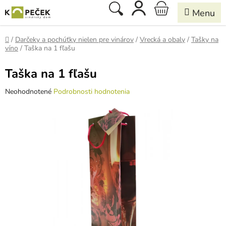
Prejsť
Hľadať
NÁKUPNÝ
na
obsah
KOŠÍK
Domov
/
Darčeky a pochúťky nielen pre vinárov
/
Vrecká a obaly
/
Tašky na
víno
/
Taška na 1 fľašu
Taška na 1 fľašu
Priemerné
Neohodnotené
Podrobnosti hodnotenia
hodnotenie
produktu
je
0,0
z
5
hviezdičiek.