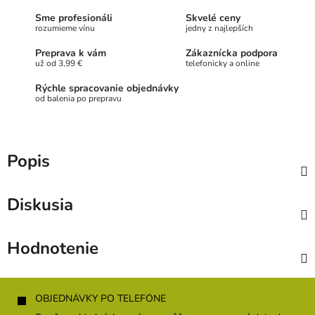
Sme profesionáli
Skvelé ceny
rozumieme vínu
jedny z najlepších
Preprava k vám
Zákaznícka podpora
už od 3,99 €
telefonicky a online
Rýchle spracovanie objednávky
od balenia po prepravu
Popis
Diskusia
Hodnotenie
Z
á
OBJEDNÁVKY PO TELEFÓNE