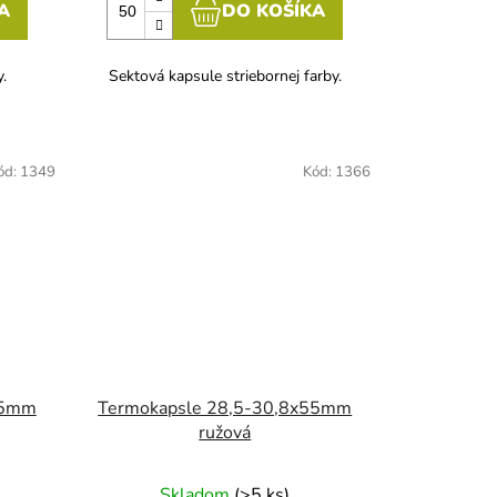
A
DO KOŠÍKA
y.
Sektová kapsule striebornej farby.
ód:
1349
Kód:
1366
55mm
Termokapsle 28,5-30,8x55mm
ružová
Skladom
(>5 ks)