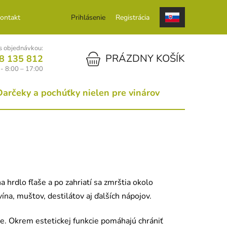
ontakt
Prihlásenie
Registrácia
 objednávkou:
NÁKUPNÝ KOŠÍK
PRÁZDNY KOŠÍK
8 135 812
 - 8:00 – 17:00
Darčeky a pochúťky nielen pre vinárov
hrdlo fľaše a po zahriatí sa zmrštia okolo
na, muštov, destilátov aj ďalších nápojov.
še. Okrem estetickej funkcie pomáhajú chrániť