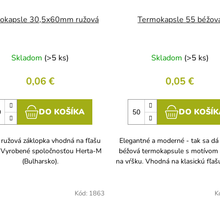
okapsle 30,5x60mm ružová
Termokapsle 55 béžov
Skladom
(>5 ks)
Skladom
(>5 ks)
0,06 €
0,05 €
DO KOŠÍKA
DO KOŠÍK
ružová záklopka vhodná na fľašu
Elegantné a moderné - tak sa dá
 Vyrobené spoločnosťou Herta-M
béžová termokapsule s motívom
(Bulharsko).
na vŕšku. Vhodná na klasickú fľaš
Kód:
1863
K