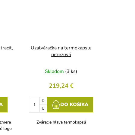
racit,
Uzatváračka na termokapsle
nerezová
Skladom
(3 ks)
219,24 €
A
DO KOŠÍKA
ozmere
Zváracie hlava termokapslí
é logo
.