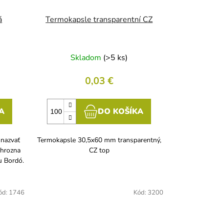
á
Termokapsle transparentní CZ
Skladom
(>5 ks)
0,03 €
A
DO KOŠÍKA
 nazvať
Termokapsle 30,5x60 mm transparentný,
 hrozna
CZ top
u Bordó.
ód:
1746
Kód:
3200