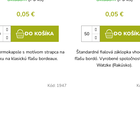
0,05 €
0,05 €
DO KOŠÍKA
DO KOŠÍK
termokapsle s motívom strapca na
Štandardné fialová záklopka vh
ku na klasickú fľašu bordeaux.
fľašu bordó. Vyrobené spoločnos
Watzke (Rakúsko).
Kód:
1947
K