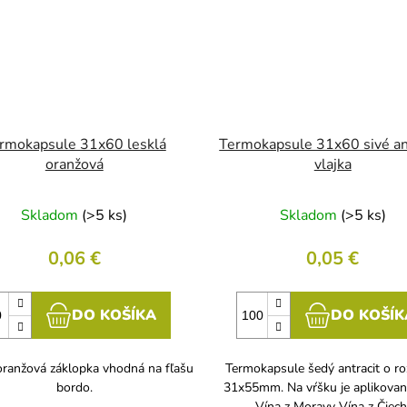
rmokapsule 31x60 lesklá
Termokapsule 31x60 sivé ant
oranžová
vlajka
Skladom
(>5 ks)
Skladom
(>5 ks)
0,06 €
0,05 €
DO KOŠÍKA
DO KOŠÍK
oranžová záklopka vhodná na fľašu
Termokapsule šedý antracit o r
bordo.
31x55mm. Na vŕšku je aplikovan
Vína z Moravy Vína z Čiech