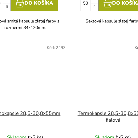
DO KOŠÍKA
DO KOŠÍK
ová zrnitá kapsule zlatej farby s
Sektová kapsule zlatej farb
rozmermi 34x120mm.
Kód:
2493
K
mokapsle 28,5-30,8x55mm
Termokapsle 28,5-30,8x
fialová
Skladom
(>5 ks)
Skladom
(>5 ks)