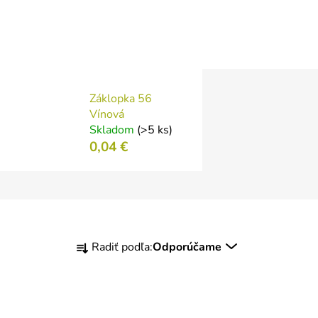
Záklopka 56
Vínová
Skladom
(>5 ks)
0,04 €
R
Radiť podľa:
Odporúčame
a
d
e
n