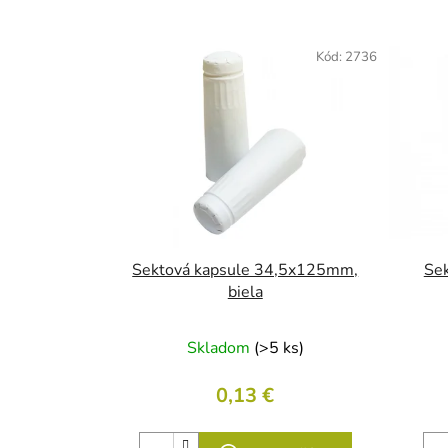
V
ý
Kód:
2736
p
i
s
p
r
o
d
u
Sektová kapsule 34,5x125mm,
Se
k
biela
t
o
Skladom
(>5 ks)
v
0,13 €