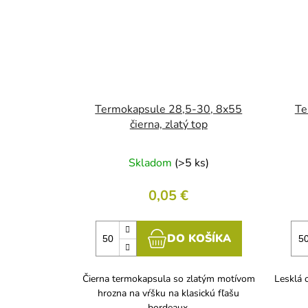
Termokapsule 28,5-30, 8x55
Te
čierna, zlatý top
Skladom
(>5 ks)
0,05 €
DO KOŠÍKA
Čierna termokapsula so zlatým motívom
Lesklá 
hrozna na vŕšku na klasickú fľašu
bordeaux.