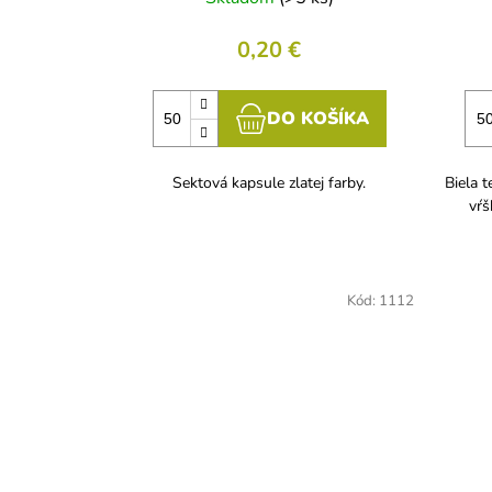
0,20 €
DO KOŠÍKA
Sektová kapsule zlatej farby.
Biela 
vŕš
Kód:
1112