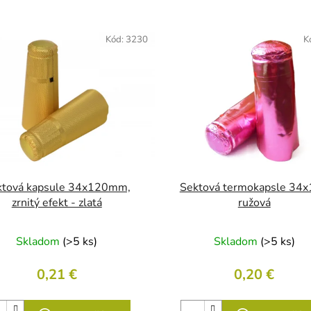
Kód:
3230
K
ktová kapsule 34x120mm,
Sektová termokapsle 34
zrnitý efekt - zlatá
ružová
Skladom
(>5 ks)
Skladom
(>5 ks)
0,21 €
0,20 €