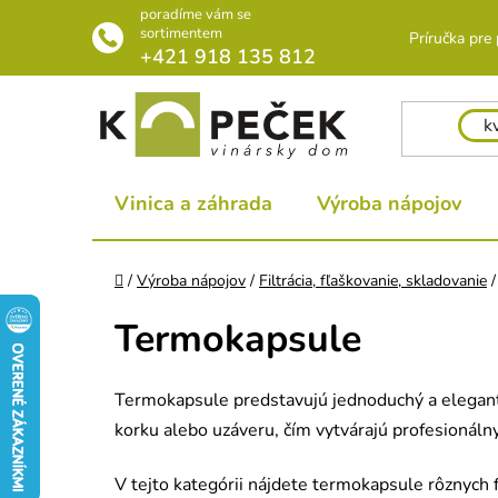
Prejsť
poradíme vám se
na
sortimentem
Príručka pre
+421 918 135 812
obsah
Vinica a záhrada
Výroba nápojov
Domov
/
Výroba nápojov
/
Filtrácia, fľaškovanie, skladovanie
/
Termokapsule
Termokapsule predstavujú jednoduchý a elegantný
korku alebo uzáveru, čím vytvárajú profesionáln
V tejto kategórii nájdete termokapsule rôznych 