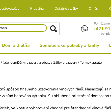
 pestovateľov
Predajňa
Ostatné služby
O nás
K
Pomůžeme s
+421 91
po-pia
Dom a dielňa
Somelierske potreby a knihy
Fľaše, demižóny, uzávery a obaly
/
Zátky a uzávery
/
Termokapsule
 spôsob finálneho uzatvorenia vínových fliaš. Nasadzujú sa na 
y vzhľad hotového výrobku. Sú obľúbené pri stáčaní domáceho ví
farieb, veľkostí a vyhotovení vhodné pre štandardné vínové fľa