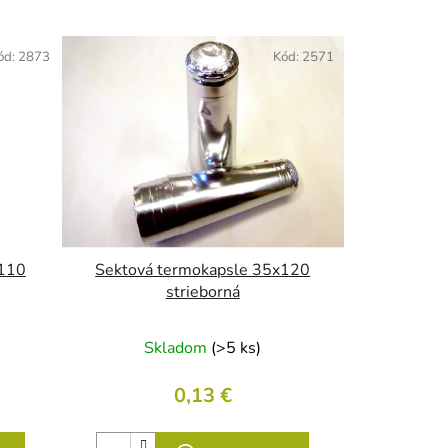
i
e
ód:
2873
Kód:
2571
p
r
o
d
u
k
t
o
v
x110
Sektová termokapsle 35x120
strieborná
Skladom
(>5 ks)
0,13 €