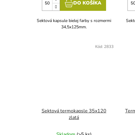
DO KOŠÍKA
Sektová kapsule bielej farby s rozmermi
Sekt
34,5x125mm.
Kód:
2833
Sektová termokapsle 35x120
Ter
zlatá
Skladom
(>5 ks)