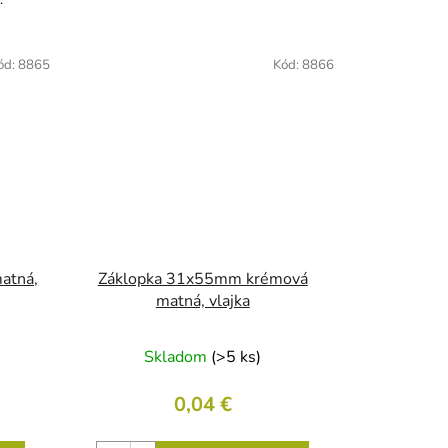
ód:
8865
Kód:
8866
atná,
Záklopka 31x55mm krémová
matná, vlajka
Skladom
(>5 ks)
0,04 €