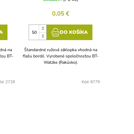
0,05 €
A
DO KOŠÍKA
odná na
Štandardné ružová záklopka vhodná na
ťou BT-
fľašu bordó. Vyrobené spoločnosťou BT-
Watzke (Rakúsko).
ód:
2728
Kód:
8779