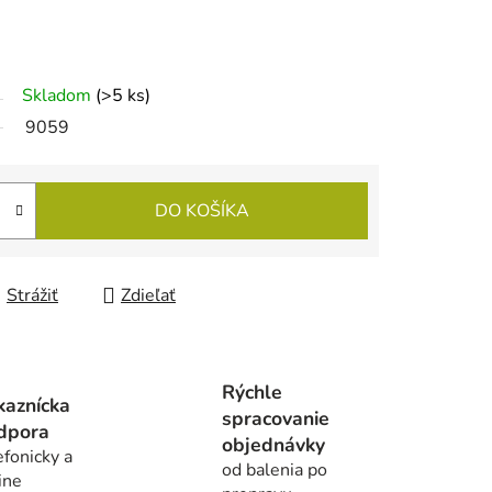
Skladom
(>5 ks)
9059
DO KOŠÍKA
Strážiť
Zdieľať
Rýchle
kaznícka
spracovanie
dpora
objednávky
efonicky a
od balenia po
ine