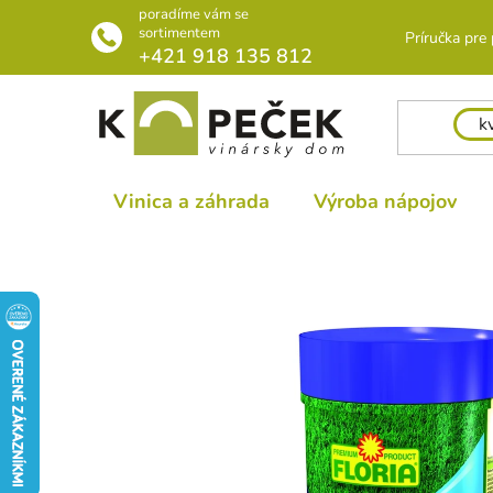
Prejsť
poradíme vám se
na
sortimentem
Príručka pre
+421 918 135 812
obsah
Vinica a záhrada
Výroba nápojov