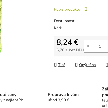
je
Popis produktu
0,0
z
Dostupnosť
5
Kód:
hviezdičiek.
8,24 €
6,70 € bez DPH
Jednotková cena:
Tlač
Opýtať sa
Zá
elé ceny
Preprava k vám
po
y z najlepších
už od 3,99 €
tel
onl