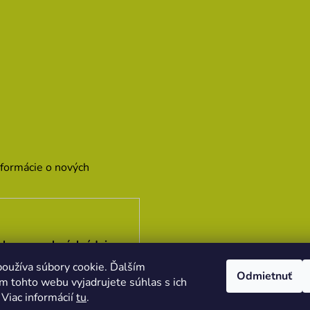
nformácie o nových
hrany osobných údajov
oužíva súbory cookie. Ďalším
Odmietnuť
m tohto webu vyjadrujete súhlas s ich
 Viac informácií
tu
.