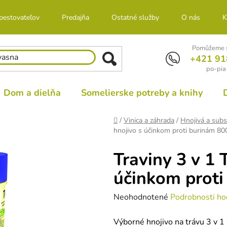
 pestovateľov
Predajňa
Ostatné služby
O nás
K
Pomůžeme s
+421 91
po-pia
Dom a dielňa
Somelierske potreby a knihy
Domov
/
Vinica a záhrada
/
Hnojivá a subs
hnojivo s účinkom proti burinám 80
Traviny 3 v 1 
účinkom proti
Priemerné
Neohodnotené
Podrobnosti ho
hodnotenie
Výborné hnojivo na trávu 3 v 1 
produktu