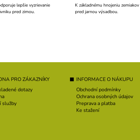
dporuje lepšie vyzrievanie
K základnému hnojeniu zemiakov
ávniku pred zimou.
pred jarnou výsadbou.
NA PRO ZÁKAZNÍKY
INFORMACE O NÁKUPU
kladené dotazy
Obchodní podmínky
na
Ochrana osobných údajov
í služby
Preprava a platba
Ke stažení