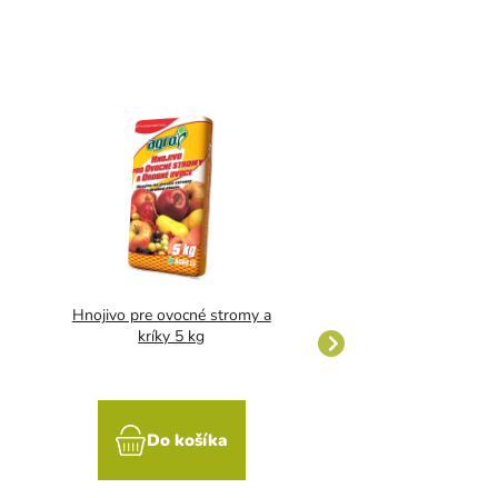
Hnojivo pre ovocné stromy a
AGRO Natura org.tr
kríky 5 kg
hnojivo 8 kg
Do košíka
Do koší