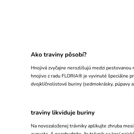
Ako traviny pôsobí?
Hnojivá zvyčajne nerozlišujú medzi pestovanou r
hnojivo z radu FLORIA® je vyvinuté špeciálne pr
dvojklíčnolistové buriny (sedmokrásky, púpavy a
traviny likviduje buriny
Na novozaloženej trávniky aplikujte zhruba mesi