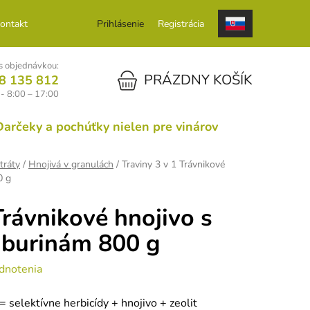
ontakt
Prihlásenie
Registrácia
 objednávkou:
NÁKUPNÝ KOŠÍK
PRÁZDNY KOŠÍK
8 135 812
 - 8:00 – 17:00
Darčeky a pochúťky nielen pre vinárov
tráty
/
Hnojivá v granulách
/
Traviny 3 v 1 Trávnikové
0 g
Trávnikové hnojivo s
 burinám 800 g
dnotenia
= selektívne herbicídy + hnojivo + zeolit