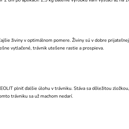
ôr 2 dni po aplikácii! 2,5 kg balenie výrobku vám vystačí až na
ajšie živiny v optimálnom pomere. Živiny sú v dobre prijateľnej
ešne vytlačené, trávnik utešene rastie a prospieva.
OLIT plniť ďalšie úlohu v trávniku. Stáva sa dôležitou zložkou, 
komto trávniku sa už machom nedarí.