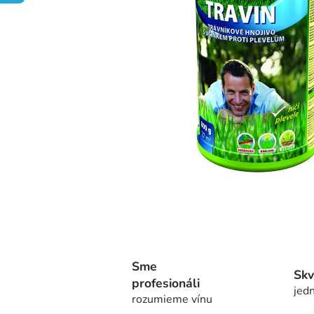
Sme
Skv
profesionáli
jedn
rozumieme vínu