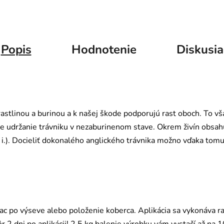
Popis
Hodnotenie
Diskusia
astlinou a burinou a k našej škode podporujú rast oboch. To v
e udržanie trávniku v nezaburinenom stave. Okrem živín obsahuje
 i.). Docieliť dokonalého anglického trávnika možno vďaka tom
ac po výseve alebo položenie koberca. Aplikácia sa vykonáva ra