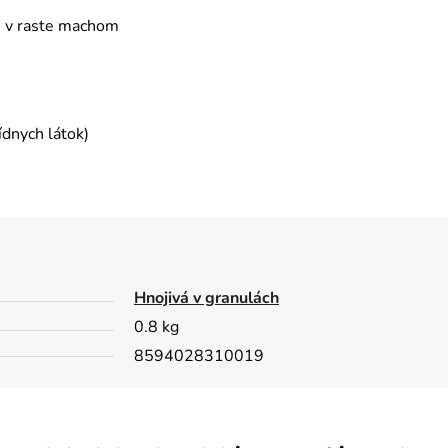
je v raste machom
ídnych látok)
Hnojivá v granulách
0.8 kg
8594028310019