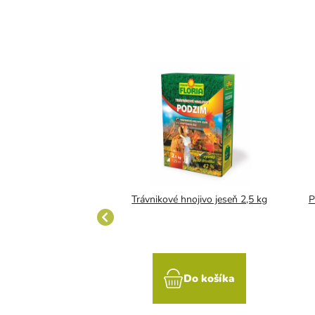
ech-stop 10 kg
Trávnikové hnojivo jeseň 2,5 kg
P
Do košíka
Do košíka