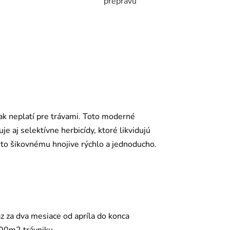
prepravu
šak neplatí pre trávami. Toto moderné
 aj selektívne herbicídy, ktoré likvidujú
uto šikovnému hnojive rýchlo a jednoducho.
z za dva mesiace od apríla do konca