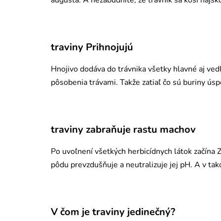
augusta. A nezabudnite, že trávnik sa kosí najsk
traviny Prihnojujú
Hnojivo dodáva do trávnika všetky hlavné aj vedľ
pôsobenia trávami. Takže zatiaľ čo sú buriny úsp
traviny zabraňuje rastu machov
Po uvoľnení všetkých herbicídnych látok začína ZE
pôdu prevzdušňuje a neutralizuje jej pH. A v ta
V čom je traviny jedinečný?