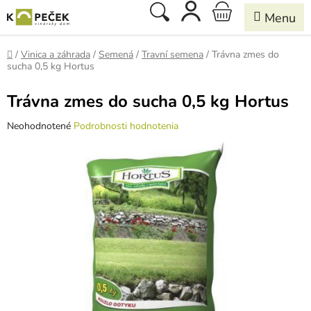
Prejsť
Hľadať
NÁKUPNÝ
na
obsah
KOŠÍK
Domov
/
Vinica a záhrada
/
Semená
/
Travní semena
/
Trávna zmes do
sucha 0,5 kg Hortus
Trávna zmes do sucha 0,5 kg Hortus
Priemerné
Neohodnotené
Podrobnosti hodnotenia
hodnotenie
produktu
je
0,0
z
5
hviezdičiek.