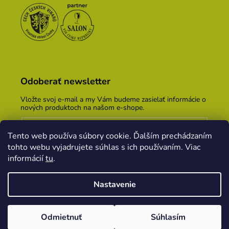
Odoberať newsletter
Vložte svoj e-mail a my Vám budeme zasielať informácie o
nových produktoch na našom e-shope.
Email
Tento web používa súbory cookie. Ďalším prechádzaním
Vložením e-mailu súhlasíte s
podmienkami ochrany
tohto webu vyjadrujete súhlas s ich používaním. Viac
osobných údajov
informácií
tu
.
PRIHLÁSIŤ SA
Nastavenie
Vytvoril Shoptet
&
PekneWeby
Odmietnuť
Súhlasím
Copyright 2026
Vinársky dom Kopecek
. Všetky