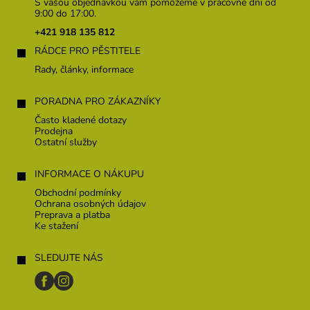
p
S vašou objednávkou vám pomôžeme v pracovné dni od
ä
9:00 do 17:00.
t
+421 918 135 812
i
RÁDCE PRO PĚSTITELE
e
Rady, články, informace
PORADNA PRO ZÁKAZNÍKY
Často kladené dotazy
Prodejna
Ostatní služby
INFORMACE O NÁKUPU
Obchodní podmínky
Ochrana osobných údajov
Preprava a platba
Ke stažení
SLEDUJTE NÁS