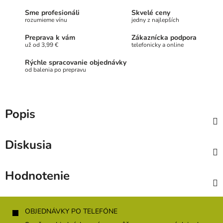
Sme profesionáli
Skvelé ceny
rozumieme vínu
jedny z najlepších
Preprava k vám
Zákaznícka podpora
už od 3,99 €
telefonicky a online
Rýchle spracovanie objednávky
od balenia po prepravu
Popis
Diskusia
Hodnotenie
Z
á
OBJEDNÁVKY PO TELEFÓNE