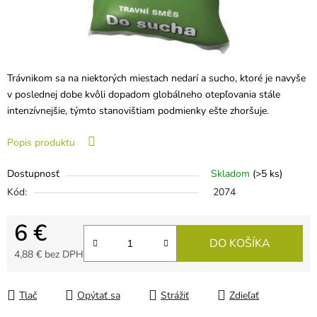
Trávnikom sa na niektorých miestach nedarí a sucho, ktoré je navyše
v poslednej dobe kvôli dopadom globálneho otepľovania stále
intenzívnejšie, týmto stanovištiam podmienky ešte zhoršuje.
Popis produktu
Dostupnosť
Skladom
(>5 ks)
Kód:
2074
6 €
DO KOŠÍKA
4,88 € bez DPH
Jednotková cena:
Tlač
Opýtať sa
Strážiť
Zdieľať