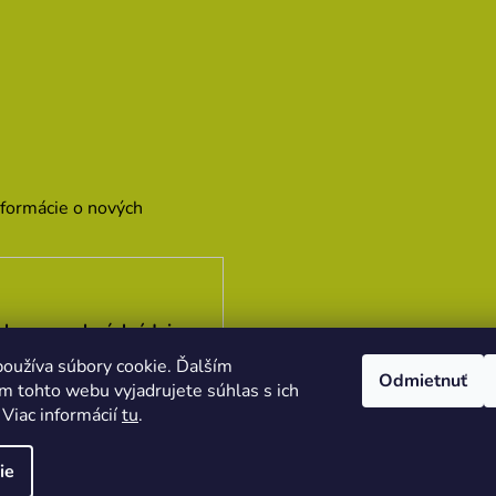
nformácie o nových
hrany osobných údajov
oužíva súbory cookie. Ďalším
Odmietnuť
m tohto webu vyjadrujete súhlas s ich
 Viac informácií
tu
.
ie