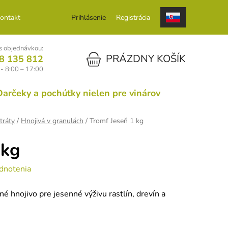
ontakt
Prihlásenie
Registrácia
 objednávkou:
NÁKUPNÝ KOŠÍK
PRÁZDNY KOŠÍK
8 135 812
 - 8:00 – 17:00
Darčeky a pochúťky nielen pre vinárov
tráty
/
Hnojivá v granulách
/
Tromf Jeseň 1 kg
 kg
dnotenia
é hnojivo pre jesenné výživu rastlín, drevín a