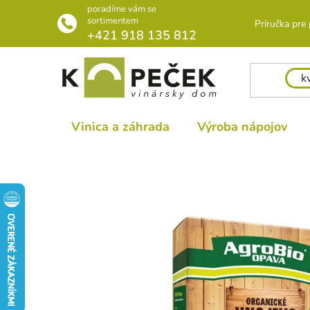
Prejsť
poradíme vám se
na
sortimentem
Príručka pre
+421 918 135 812
obsah
Vinica a záhrada
Výroba nápojov