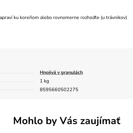
apraví ku koreňom alebo rovnomerne rozhoďte (u trávnikov)
Hnojivá v granulách
1 kg
8595660502275
Mohlo by Vás zaujímať