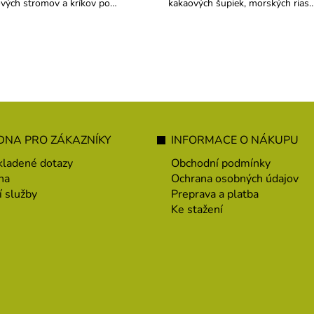
vých stromov a kríkov po
kakaových šupiek, morských rias 
sadbe, ....
melasy. Používa sa na jahody a
drobné ovocie.
NA PRO ZÁKAZNÍKY
INFORMACE O NÁKUPU
kladené dotazy
Obchodní podmínky
na
Ochrana osobných údajov
í služby
Preprava a platba
Ke stažení