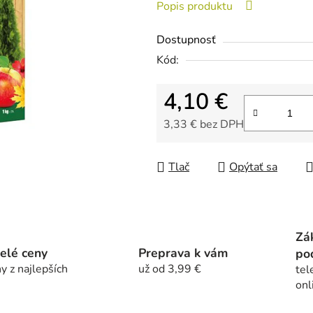
Popis produktu
z
5
Dostupnosť
hviezdičiek.
Kód:
4,10 €
3,33 € bez DPH
Jednotková cena:
Tlač
Opýtať sa
Zá
elé ceny
Preprava k vám
po
y z najlepších
už od 3,99 €
tel
onl