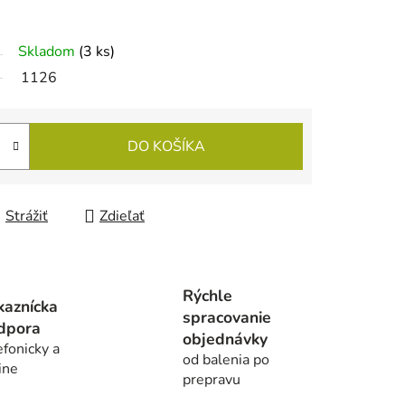
Skladom
(3 ks)
1126
DO KOŠÍKA
Strážiť
Zdieľať
Rýchle
kaznícka
spracovanie
dpora
objednávky
efonicky a
od balenia po
ine
prepravu