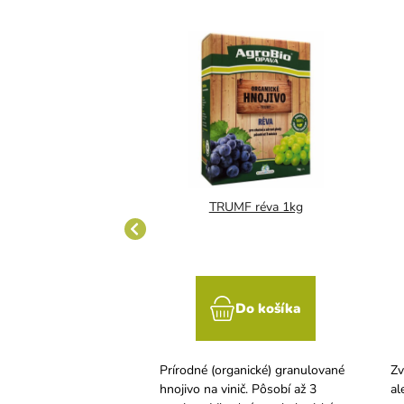
rírodné hnojivo na
TRUMF réva 1kg
 cukety a tekvice
Do košíka
Do košíka
dné hnojivo odporuje
Prírodné (organické) granulované
Zv
, bohatú násadu kvetov
hnojivo na vinič. Pôsobí až 3
al