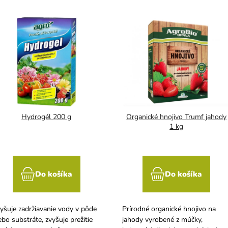
Hydrogél 200 g
Organické hnojivo Trumf jahody
1 kg
Do košíka
Do košíka
yšuje zadržiavanie vody v pôde
Prírodné organické hnojivo na
ebo substráte, zvyšuje prežitie
jahody vyrobené z múčky,