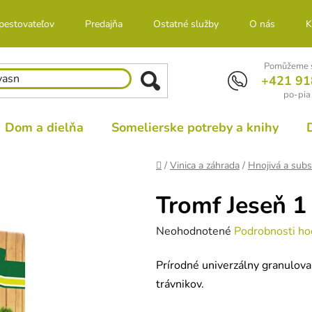
 pestovateľov
Predajňa
Ostatné služby
O nás
K
Pomůžeme s
+421 91
po-pia
Dom a dielňa
Somelierske potreby a knihy
Domov
/
Vinica a záhrada
/
Hnojivá a subs
Tromf Jeseň 1
Priemerné
Neohodnotené
Podrobnosti ho
hodnotenie
Prírodné univerzálny granulovan
produktu
trávnikov.
je
0,0