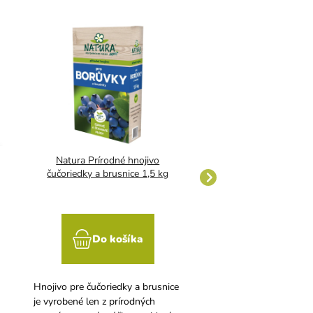
Natura Prírodné hnojivo
TRUMF ovocné drev
čučoriedky a brusnice 1,5 kg
Do košíka
Do koší
Hnojivo pre čučoriedky a brusnice
Prírodné (organické) g
je vyrobené len z prírodných
hnojivo na ovocné drev