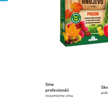
Sme
Skv
profesionáli
jedn
rozumieme vínu