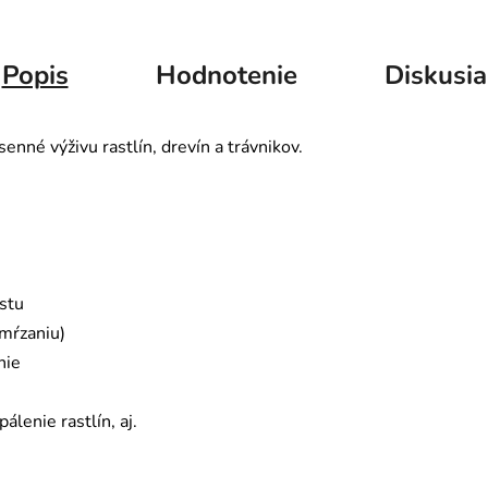
Popis
Hodnotenie
Diskusia
enné výživu rastlín, drevín a trávnikov.
stu
ymŕzaniu)
nie
lenie rastlín, aj.