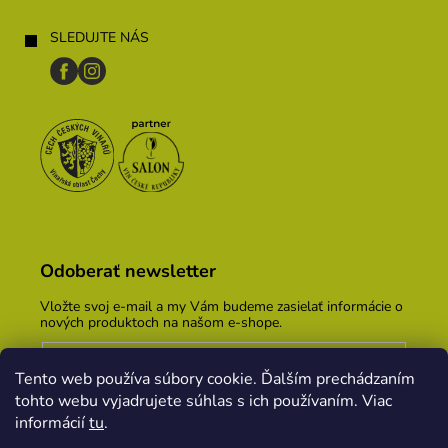
SLEDUJTE NÁS
Odoberať newsletter
Vložte svoj e-mail a my Vám budeme zasielať informácie o
nových produktoch na našom e-shope.
Email
Tento web používa súbory cookie. Ďalším prechádzaním
Vložením e-mailu súhlasíte s
podmienkami ochrany
tohto webu vyjadrujete súhlas s ich používaním. Viac
osobných údajov
informácií
tu
.