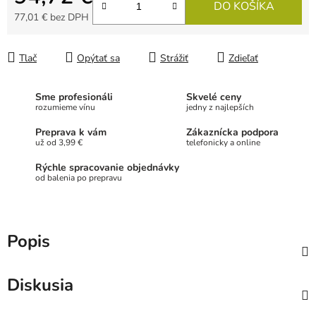
DO KOŠÍKA
77,01 € bez DPH
Jednotková cena:
Tlač
Opýtať sa
Strážiť
Zdieľať
Sme profesionáli
Skvelé ceny
rozumieme vínu
jedny z najlepších
Preprava k vám
Zákaznícka podpora
už od 3,99 €
telefonicky a online
Rýchle spracovanie objednávky
od balenia po prepravu
Popis
Diskusia