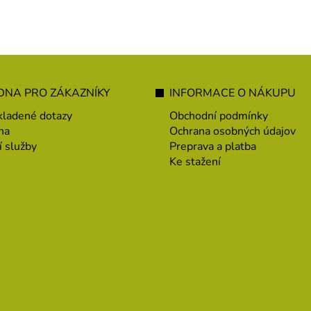
NA PRO ZÁKAZNÍKY
INFORMACE O NÁKUPU
kladené dotazy
Obchodní podmínky
na
Ochrana osobných údajov
í služby
Preprava a platba
Ke stažení