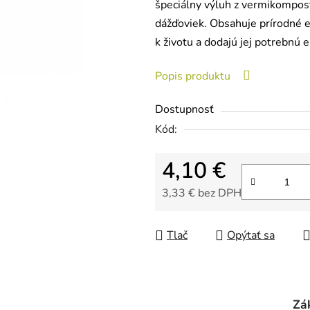
špeciálny výluh z vermikompost
0,0
dážďoviek. Obsahuje prírodné e
z
k životu a dodajú jej potrebnú e
5
hviezdičiek.
Popis produktu
Dostupnosť
Kód:
4,10 €
3,33 € bez DPH
Jednotková cena:
Tlač
Opýtať sa
Zá