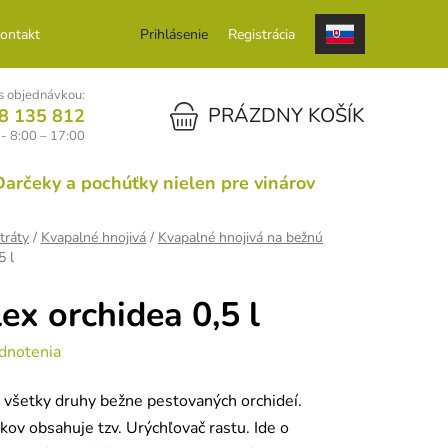
ontakt
Prihlásenie
Registrácia
 objednávkou:
NÁKUPNÝ KOŠÍK
PRÁZDNY KOŠÍK
8 135 812
 - 8:00 – 17:00
Darčeky a pochúťky nielen pre vinárov
tráty
/
Kvapalné hnojivá
/
Kvapalné hnojivá na bežnú
5 l
ex orchidea 0,5 l
dnotenia
e všetky druhy bežne pestovaných orchideí.
kov obsahuje tzv. Urýchľovač rastu. Ide o