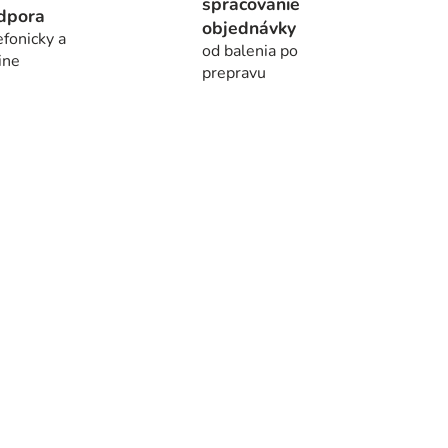
spracovanie
dpora
objednávky
efonicky a
od balenia po
ine
prepravu