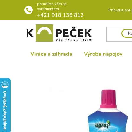
Prejsť
poradíme vám se
na
sortimentem
Príručka pre
+421 918 135 812
obsah
Vinica a záhrada
Výroba nápojov