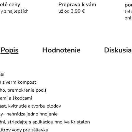
elé ceny
Preprava k vám
po
y z najlepších
už od 3,99 €
tel
onl
Popis
Hodnotenie
Diskusia
eí
uh z vermikompost
cho, premokrenie pod.)
bami a škodcami
ast, kvitnutie a tvorbu plodov
y– nahrádza jedno hnojenie
, striedajte s aplikáciou hnojiva Kristalon
litrov vody pre zálievku