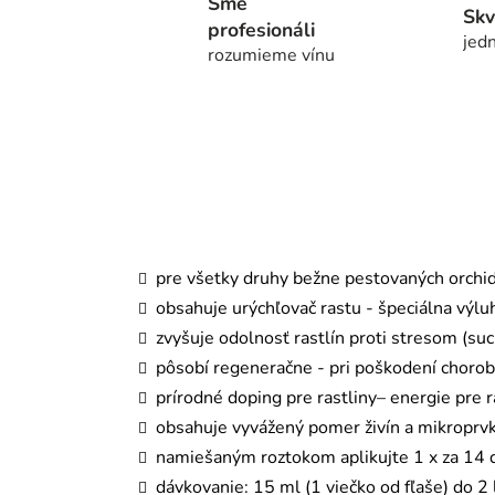
Sme
Skv
profesionáli
jedn
rozumieme vínu
pre všetky druhy bežne pestovaných orchid
obsahuje urýchľovač rastu - špeciálna výl
zvyšuje odolnosť rastlín proti stresom (su
pôsobí regeneračne - pri poškodení choro
prírodné doping pre rastliny– energie pre r
obsahuje vyvážený pomer živín a mikroprvk
namiešaným roztokom aplikujte 1 x za 14 dní
dávkovanie: 15 ml (1 viečko od fľaše) do 2 