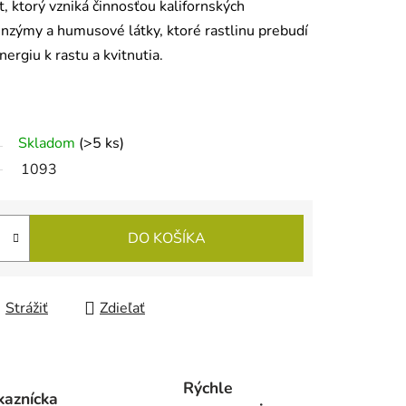
, ktorý vzniká činnosťou kalifornských
nzýmy a humusové látky, ktoré rastlinu prebudí
nergiu k rastu a kvitnutia.
Skladom
(>5 ks)
1093
DO KOŠÍKA
Strážiť
Zdieľať
Rýchle
kaznícka