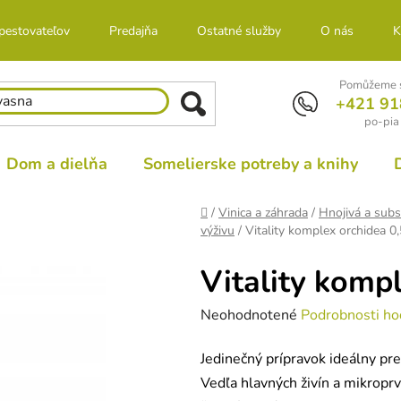
 pestovateľov
Predajňa
Ostatné služby
O nás
K
Pomůžeme s
+421 91
po-pia
Dom a dielňa
Somelierske potreby a knihy
Domov
/
Vinica a záhrada
/
Hnojivá a subs
výživu
/
Vitality komplex orchidea 0,
Vitality kompl
Priemerné
Neohodnotené
Podrobnosti ho
hodnotenie
Jedinečný prípravok ideálny pr
produktu
Vedľa hlavných živín a mikroprv
je