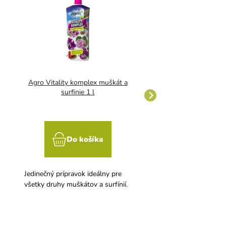
Agro Vitality komplex muškát a
Hoštické tekuté - gu
surfinie 1 l
Do košíka
Do koší
Jedinečný prípravok ideálny pre
Guáno poskytuje rastl
všetky druhy muškátov a surfínií.
potrebné živiny počas 
vegetačného obdobia v
ktorej sú živiny koreň
systémom dobre prijím