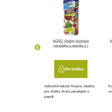
umát kyselý 100 ml
AGRO Vitality komplex
A
paradajka a paprika 1 l
Do košíka
Do košíka
úrodu kyslomilných
Jedinečné tekuté hnojivo, ideálny
Ko
oriedky, rododendrony,
pre všetky druhy paradajok a
ur
na pravidelnú
paprík.
ť. Pôvodne Kúzlo