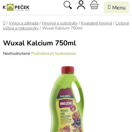
Prejsť
Hľadať
NÁKUPNÝ
na
obsah
KOŠÍK
Domov
/
Vinica a záhrada
/
Hnojivá a substráty
/
Kvapalné hnojivá
/
Listová
výživa a mikroprvky
/
Wuxal Kalcium 750ml
Wuxal Kalcium 750ml
Priemerné
Neohodnotené
Podrobnosti hodnotenia
hodnotenie
produktu
je
0,0
z
5
hviezdičiek.