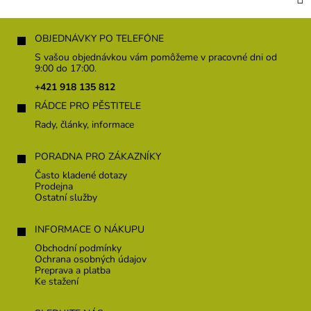
Z
á
OBJEDNÁVKY PO TELEFÓNE
p
S vašou objednávkou vám pomôžeme v pracovné dni od
ä
9:00 do 17:00.
t
+421 918 135 812
i
RÁDCE PRO PĚSTITELE
e
Rady, články, informace
PORADNA PRO ZÁKAZNÍKY
Často kladené dotazy
Prodejna
Ostatní služby
INFORMACE O NÁKUPU
Obchodní podmínky
Ochrana osobných údajov
Preprava a platba
Ke stažení