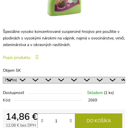
Špeciálne vysoko koncentrované suspenzné hnojivo pre použitie v
plodinách s vysokými nárokmi na vápnik, najmä v ovocinárstve, viniči,
zeleninárstva a v okrasných rastlinách.
Popis produktu
Objem SK
Dostupnosť
Skladom
(1 ks)
Kód:
2669
14,86 €
DO KOŠÍKA
12,08 € bez DPH