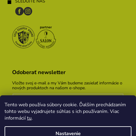
SLEDUJTE NÁS
Odoberať newsletter
Vložte svoj e-mail a my Vám budeme zasielať informácie o
nových produktoch na našom e-shope.
Email
Tento web používa súbory cookie. Ďalším prechádzaním
Vložením e-mailu súhlasíte s
podmienkami ochrany
tohto webu vyjadrujete súhlas s ich používaním. Viac
osobných údajov
informácií
tu
.
PRIHLÁSIŤ SA
Nastavenie