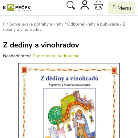
Prejsť
Hľadať
NÁKUPNÝ
na
obsah
KOŠÍK
Domov
/
Somelierske potreby a knihy
/
Odborné knihy a publikácie
/
Z
dediny a vinohradov
Z dediny a vinohradov
Priemerné
Neohodnotené
Podrobnosti hodnotenia
hodnotenie
produktu
je
0,0
z
5
hviezdičiek.