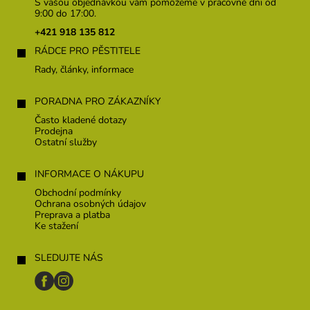
p
S vašou objednávkou vám pomôžeme v pracovné dni od
ä
9:00 do 17:00.
t
+421 918 135 812
i
RÁDCE PRO PĚSTITELE
e
Rady, články, informace
PORADNA PRO ZÁKAZNÍKY
Často kladené dotazy
Prodejna
Ostatní služby
INFORMACE O NÁKUPU
Obchodní podmínky
Ochrana osobných údajov
Preprava a platba
Ke stažení
SLEDUJTE NÁS