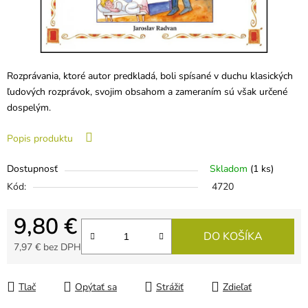
Rozprávania, ktoré autor predkladá, boli spísané v duchu klasických
ľudových rozprávok, svojim obsahom a zameraním sú však určené
dospelým.
Popis produktu
Dostupnosť
Skladom
(1 ks)
Kód:
4720
9,80 €
DO KOŠÍKA
7,97 € bez DPH
Jednotková cena:
Tlač
Opýtať sa
Strážiť
Zdieľať