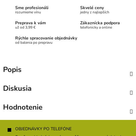
Sme profesionáli
Skvelé ceny
rozumieme vínu
jedny z najlepších
Preprava k vám
Zákaznícka podpora
už od 3,99 €
telefonicky a online
Rýchle spracovanie objednávky
od balenia po prepravu
Popis
Diskusia
Hodnotenie
Z
á
OBJEDNÁVKY PO TELEFÓNE