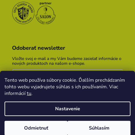
Odoberať newsletter
Vložte svoj e-mail a my Vám budeme zasielať informácie o
nových produktoch na našom e-shope.
Email
Tento web používa súbory cookie. Ďalším prechádzaním
Vložením e-mailu súhlasíte s
podmienkami ochrany
tohto webu vyjadrujete súhlas s ich používaním. Viac
osobných údajov
informácií
tu
.
PRIHLÁSIŤ SA
Nastavenie
Vytvoril Shoptet
&
PekneWeby
Odmietnuť
Súhlasím
Copyright 2026
Vinársky dom Kopecek
. Všetky