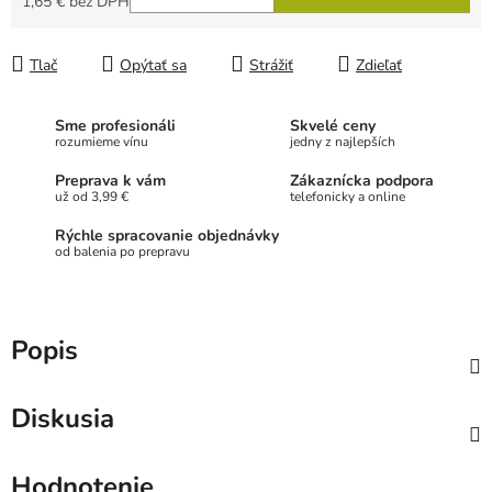
1,65 € bez DPH
Jednotková cena:
Tlač
Opýtať sa
Strážiť
Zdieľať
Sme profesionáli
Skvelé ceny
rozumieme vínu
jedny z najlepších
Preprava k vám
Zákaznícka podpora
už od 3,99 €
telefonicky a online
Rýchle spracovanie objednávky
od balenia po prepravu
Popis
Diskusia
Hodnotenie