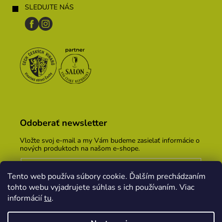
SLEDUJTE NÁS
Odoberať newsletter
Vložte svoj e-mail a my Vám budeme zasielať informácie o
nových produktoch na našom e-shope.
Email
Tento web používa súbory cookie. Ďalším prechádzaním
Vložením e-mailu súhlasíte s
podmienkami ochrany
tohto webu vyjadrujete súhlas s ich používaním. Viac
osobných údajov
informácií
tu
.
PRIHLÁSIŤ SA