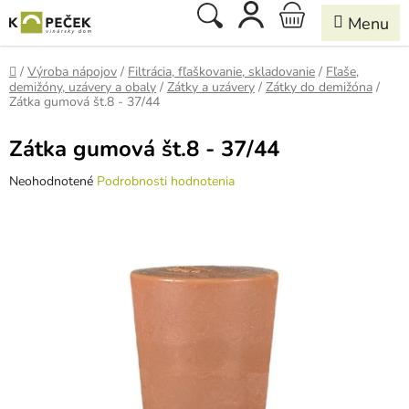
Prejsť
Hľadať
NÁKUPNÝ
na
obsah
KOŠÍK
Domov
/
Výroba nápojov
/
Filtrácia, fľaškovanie, skladovanie
/
Fľaše,
demižóny, uzávery a obaly
/
Zátky a uzávery
/
Zátky do demižóna
/
Zátka gumová št.8 - 37/44
Zátka gumová št.8 - 37/44
Priemerné
Neohodnotené
Podrobnosti hodnotenia
hodnotenie
produktu
je
0,0
z
5
hviezdičiek.