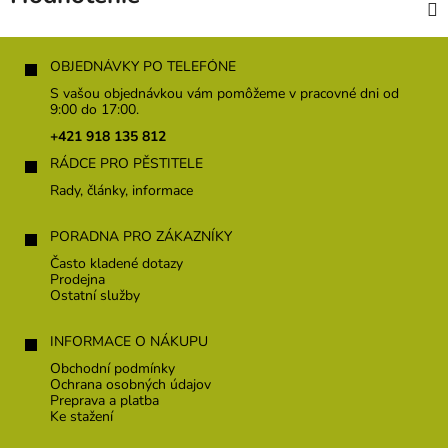
Z
á
OBJEDNÁVKY PO TELEFÓNE
p
S vašou objednávkou vám pomôžeme v pracovné dni od
ä
9:00 do 17:00.
t
+421 918 135 812
i
RÁDCE PRO PĚSTITELE
e
Rady, články, informace
PORADNA PRO ZÁKAZNÍKY
Často kladené dotazy
Prodejna
Ostatní služby
INFORMACE O NÁKUPU
Obchodní podmínky
Ochrana osobných údajov
Preprava a platba
Ke stažení