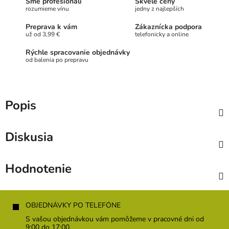
Sme profesionáli
Skvelé ceny
rozumieme vínu
jedny z najlepších
Preprava k vám
Zákaznícka podpora
už od 3,99 €
telefonicky a online
Rýchle spracovanie objednávky
od balenia po prepravu
Popis
Diskusia
Hodnotenie
Z
á
OBJEDNÁVKY PO TELEFÓNE
p
S vašou objednávkou vám pomôžeme v pracovné dni od
ä
9:00 do 17:00.