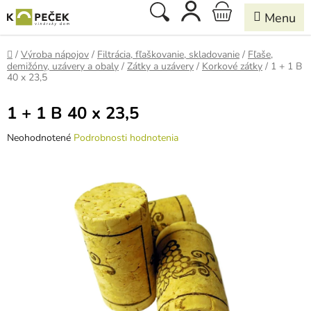
Prejsť
Hľadať
NÁKUPNÝ
na
obsah
KOŠÍK
Domov
/
Výroba nápojov
/
Filtrácia, fľaškovanie, skladovanie
/
Fľaše,
demižóny, uzávery a obaly
/
Zátky a uzávery
/
Korkové zátky
/
1 + 1 B
40 x 23,5
1 + 1 B 40 x 23,5
Priemerné
Neohodnotené
Podrobnosti hodnotenia
hodnotenie
produktu
je
0,0
z
5
hviezdičiek.