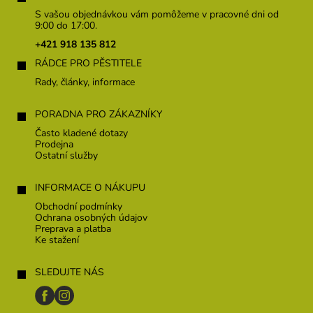
p
S vašou objednávkou vám pomôžeme v pracovné dni od
ä
9:00 do 17:00.
t
+421 918 135 812
i
RÁDCE PRO PĚSTITELE
e
Rady, články, informace
PORADNA PRO ZÁKAZNÍKY
Často kladené dotazy
Prodejna
Ostatní služby
INFORMACE O NÁKUPU
Obchodní podmínky
Ochrana osobných údajov
Preprava a platba
Ke stažení
SLEDUJTE NÁS