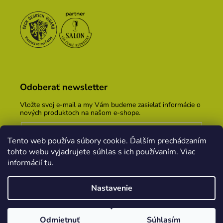
Odoberať newsletter
Vložte svoj e-mail a my Vám budeme zasielať informácie o
nových produktoch na našom e-shope.
Email
Tento web používa súbory cookie. Ďalším prechádzaním
Vložením e-mailu súhlasíte s
podmienkami ochrany
tohto webu vyjadrujete súhlas s ich používaním. Viac
osobných údajov
informácií
tu
.
PRIHLÁSIŤ SA
Nastavenie
Vytvoril Shoptet
&
PekneWeby
Odmietnuť
Súhlasím