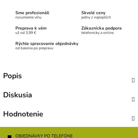
Sme profesionáli
Skvelé ceny
rozumieme vínu
jedny z najlepších
Preprava k vám
Zákaznícka podpora
už od 3,99 €
telefonicky a online
Rýchle spracovanie objednávky
od balenia po prepravu
Popis
Diskusia
Hodnotenie
Z
á
OBJEDNÁVKY PO TELEFÓNE