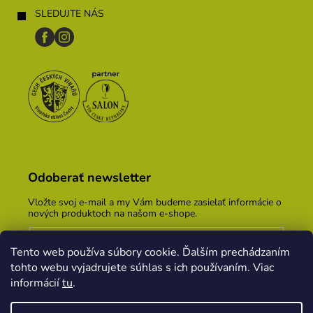
SLEDUJTE NÁS
Odoberať newsletter
Vložte svoj e-mail a my Vám budeme zasielať informácie o
nových produktoch na našom e-shope.
Email
Tento web používa súbory cookie. Ďalším prechádzaním
Vložením e-mailu súhlasíte s
podmienkami ochrany
tohto webu vyjadrujete súhlas s ich používaním. Viac
osobných údajov
informácií
tu
.
PRIHLÁSIŤ SA