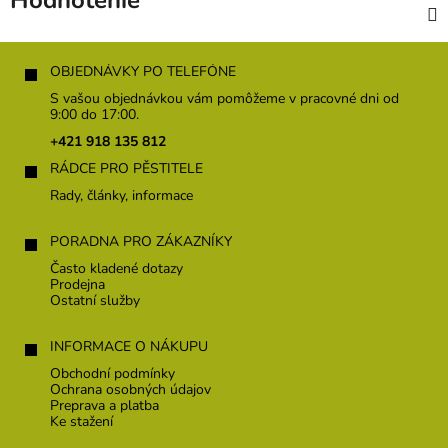
Hodnotenie
Z
á
OBJEDNÁVKY PO TELEFÓNE
p
S vašou objednávkou vám pomôžeme v pracovné dni od
ä
9:00 do 17:00.
t
+421 918 135 812
i
RÁDCE PRO PĚSTITELE
e
Rady, články, informace
PORADNA PRO ZÁKAZNÍKY
Často kladené dotazy
Prodejna
Ostatní služby
INFORMACE O NÁKUPU
Obchodní podmínky
Ochrana osobných údajov
Preprava a platba
Ke stažení