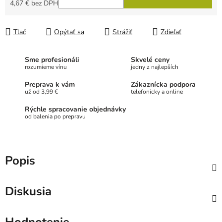
4,67 € bez DPH
Jednotková cena:
Tlač
Opýtať sa
Strážiť
Zdieľať
Sme profesionáli
Skvelé ceny
rozumieme vínu
jedny z najlepších
Preprava k vám
Zákaznícka podpora
už od 3,99 €
telefonicky a online
Rýchle spracovanie objednávky
od balenia po prepravu
Popis
Diskusia