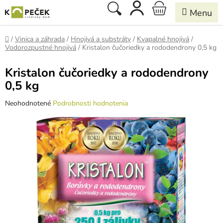
Prejsť
Hľadať
NÁKUPNÝ
na
obsah
KOŠÍK
Domov
/
Vinica a záhrada
/
Hnojivá a substráty
/
Kvapalné hnojivá
/
Vodorozpustné hnojivá
/
Kristalon čučoriedky a rododendrony 0,5 kg
Kristalon čučoriedky a rododendrony
0,5 kg
Priemerné
Neohodnotené
Podrobnosti hodnotenia
hodnotenie
produktu
je
0,0
z
5
hviezdičiek.