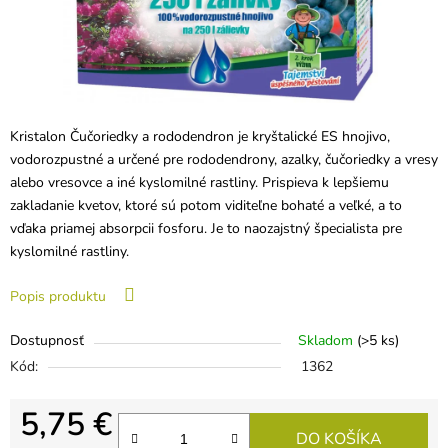
Kristalon Čučoriedky a rododendron je kryštalické ES hnojivo,
vodorozpustné a určené pre rododendrony, azalky, čučoriedky a vresy
alebo vresovce a iné kyslomilné rastliny. Prispieva k lepšiemu
zakladanie kvetov, ktoré sú potom viditeľne bohaté a veľké, a to
vďaka priamej absorpcii fosforu. Je to naozajstný špecialista pre
kyslomilné rastliny.
Popis produktu
Dostupnosť
Skladom
(>5 ks)
Kód:
1362
5,75 €
DO KOŠÍKA