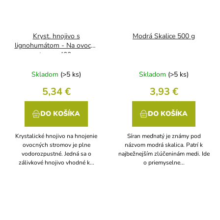
Kryst. hnojivo s
Modrá Skalice 500 g
lignohumátom - Na ovocné
stromy 400 g
Skladom
(>5 ks)
Skladom
(>5 ks)
5,34 €
3,93 €
DO KOŠÍKA
DO KOŠÍKA
Krystalické hnojivo na hnojenie
Síran meďnatý je známy pod
ovocných stromov je plne
názvom modrá skalica. Patrí k
vodorozpustné. Jedná sa o
najbežnejším zlúčeninám medi. Ide
zálivkové hnojivo vhodné k...
o priemyselne...