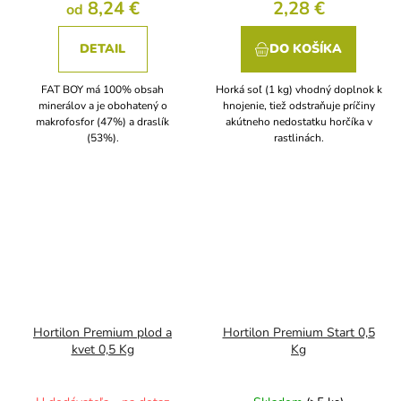
8,24 €
2,28 €
od
DETAIL
DO KOŠÍKA
FAT BOY má 100% obsah
Horká soľ (1 kg) vhodný doplnok k
minerálov a je obohatený o
hnojenie, tiež odstraňuje príčiny
makrofosfor (47%) a draslík
akútneho nedostatku horčíka v
(53%).
rastlinách.
Hortilon Premium plod a
Hortilon Premium Start 0,5
kvet 0,5 Kg
Kg