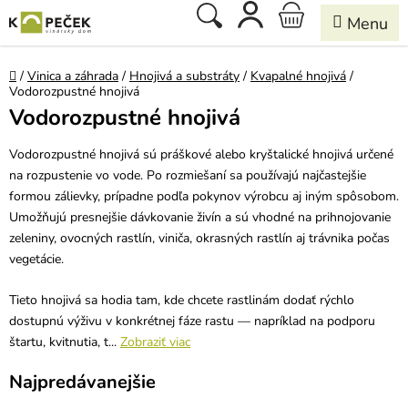
Prejsť
Hľadať
NÁKUPNÝ
na
obsah
KOŠÍK
Domov
/
Vinica a záhrada
/
Hnojivá a substráty
/
Kvapalné hnojivá
/
Vodorozpustné hnojivá
Vodorozpustné hnojivá
Vodorozpustné hnojivá sú práškové alebo kryštalické hnojivá určené
na rozpustenie vo vode. Po rozmiešaní sa používajú najčastejšie
formou zálievky, prípadne podľa pokynov výrobcu aj iným spôsobom.
Umožňujú presnejšie dávkovanie živín a sú vhodné na prihnojovanie
zeleniny, ovocných rastlín, viniča, okrasných rastlín aj trávnika počas
vegetácie.
Tieto hnojivá sa hodia tam, kde chcete rastlinám dodať rýchlo
dostupnú výživu v konkrétnej fáze rastu — napríklad na podporu
štartu, kvitnutia, t...
Zobraziť viac
Najpredávanejšie