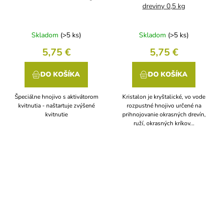
dreviny 0,5 kg
Skladom
(>5 ks)
Skladom
(>5 ks)
5,75 €
5,75 €
DO KOŠÍKA
DO KOŠÍKA
Špeciálne hnojivo s aktivátorom
Kristalon je kryštalické, vo vode
kvitnutia - naštartuje zvýšené
rozpustné hnojivo určené na
kvitnutie
prihnojovanie okrasných drevín,
ruží, okrasných kríkov...