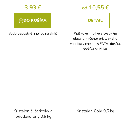
3,93 €
10,55 €
od
DO KOŠÍKA
DETAIL
Vodorozpustné hnojivo na vinič
Práškové hnojivo s vysokým
obsahom rýchlo prístupného
vápnika v cheláte s EDTA, dusíka,
horčíka a uhlíka.
Kristalon čučoriedky a
Kristalon Gold 0,5 kg
rododendrony 0,5 kg