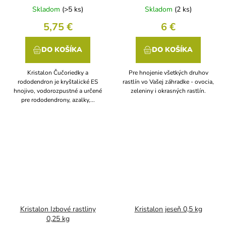
Skladom
(>5 ks)
Skladom
(2 ks)
5,75 €
6 €
DO KOŠÍKA
DO KOŠÍKA
Kristalon Čučoriedky a
Pre hnojenie všetkých druhov
rododendron je kryštalické ES
rastlín vo Vašej záhradke - ovocia,
hnojivo, vodorozpustné a určené
zeleniny i okrasných rastlín.
pre rododendrony, azalky,...
Kristalon Izbové rastliny
Kristalon jeseň 0,5 kg
0,25 kg