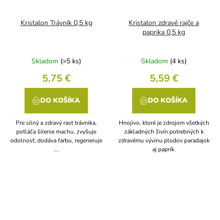
Kristalon Trávník 0,5 kg
Kristalon zdravé rajče a
paprika 0,5 kg
Skladom
(>5 ks)
Skladom
(4 ks)
5,75 €
5,59 €
DO KOŠÍKA
DO KOŠÍKA
Pre silný a zdravý rast trávnika,
Hnojivo, ktoré je zdrojom všetkých
potláča šírenie machu, zvyšuje
základných živín potrebných k
odolnosť, dodáva farbu, regeneruje
zdravému vývinu plodov paradajok
....
aj paprík.