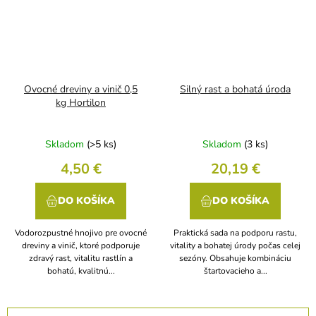
Ovocné dreviny a vinič 0,5
Silný rast a bohatá úroda
kg Hortilon
Skladom
(>5 ks)
Skladom
(3 ks)
4,50 €
20,19 €
DO KOŠÍKA
DO KOŠÍKA
Vodorozpustné hnojivo pre ovocné
Praktická sada na podporu rastu,
dreviny a vinič, ktoré podporuje
vitality a bohatej úrody počas celej
zdravý rast, vitalitu rastlín a
sezóny. Obsahuje kombináciu
bohatú, kvalitnú...
štartovacieho a...