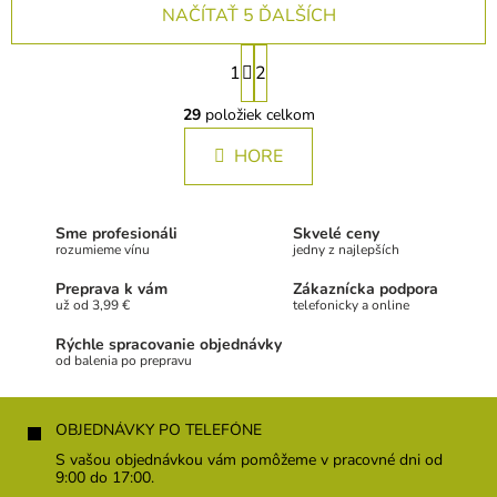
NAČÍTAŤ 5 ĎALŠÍCH
S
1
2
t
O
r
v
29
položiek celkom
á
l
n
HORE
á
k
d
a
o
c
v
Sme profesionáli
Skvelé ceny
i
a
rozumieme vínu
jedny z najlepších
e
n
p
Preprava k vám
Zákaznícka podpora
i
r
už od 3,99 €
telefonicky a online
e
v
Rýchle spracovanie objednávky
k
od balenia po prepravu
y
v
Z
ý
á
p
OBJEDNÁVKY PO TELEFÓNE
i
p
S vašou objednávkou vám pomôžeme v pracovné dni od
s
ä
9:00 do 17:00.
u