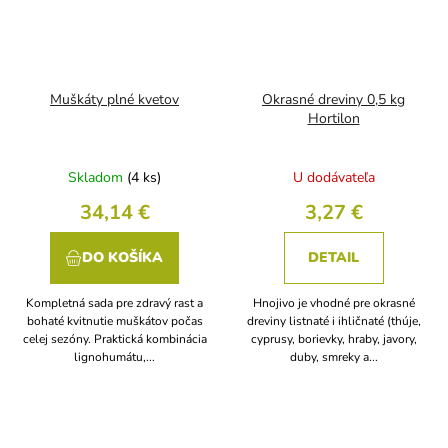
Muškáty plné kvetov
Okrasné dreviny 0,5 kg
Hortilon
Skladom
(4 ks)
U dodávateľa
34,14 €
3,27 €
DO KOŠÍKA
DETAIL
Kompletná sada pre zdravý rast a
Hnojivo je vhodné pre okrasné
bohaté kvitnutie muškátov počas
dreviny listnaté i ihličnaté (thúje,
celej sezóny. Praktická kombinácia
cyprusy, borievky, hraby, javory,
lignohumátu,...
duby, smreky a...