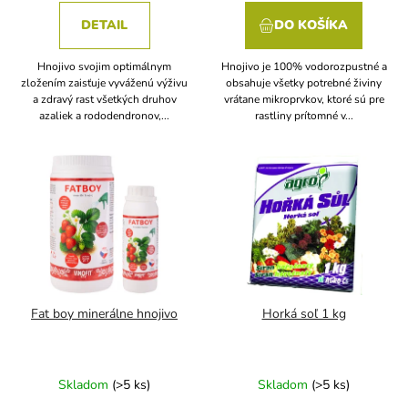
DETAIL
DO KOŠÍKA
Hnojivo svojim optimálnym
Hnojivo je 100% vodorozpustné a
zložením zaisťuje vyváženú výživu
obsahuje všetky potrebné živiny
a zdravý rast všetkých druhov
vrátane mikroprvkov, ktoré sú pre
azaliek a rododendronov,...
rastliny prítomné v...
Fat boy minerálne hnojivo
Horká soľ 1 kg
Skladom
(>5 ks)
Skladom
(>5 ks)