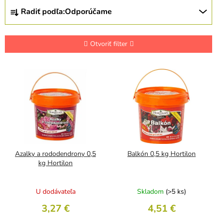
R
Radiť podľa:
Odporúčame
a
d
e
n
Otvoriť filter
i
e
V
p
ý
r
p
o
i
d
s
u
p
k
r
t
o
o
d
Azalky a rododendrony 0,5
Balkón 0,5 kg Hortilon
v
u
kg Hortilon
k
t
U dodávateľa
Skladom
(>5 ks)
o
v
3,27 €
4,51 €