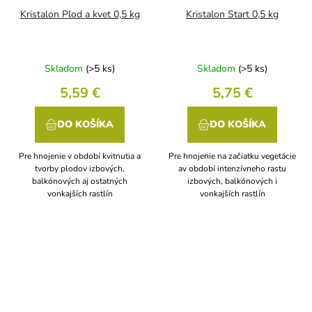
Kristalon Plod a kvet 0,5 kg
Kristalon Start 0,5 kg
Skladom
(>5 ks)
Skladom
(>5 ks)
5,59 €
5,75 €
DO KOŠÍKA
DO KOŠÍKA
Pre hnojenie v období kvitnutia a
Pre hnojenie na začiatku vegetácie
tvorby plodov izbových,
av období intenzívneho rastu
balkónových aj ostatných
izbových, balkónových i
vonkajších rastlín
vonkajších rastlín