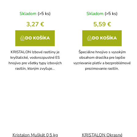
Skladom
(>5 ks)
Skladom
(>5 ks)
3,27 €
5,59 €
DO KOŠÍKA
DO KOŠÍKA
KRISTALON Izbové rastliny je
Špeciálne hnojivo s vysokým
kryštalické, vodorozpustné ES
obsahom draslíka pre lepšie
hnojivo pre všetky typy izbových
vyzrievanie pletív a bezproblémové
rastlín, ktorým zvyšuje...
prezimovanie rastlín.
Kristalon Muškát 0,5 kg
KRISTALON Okrasné