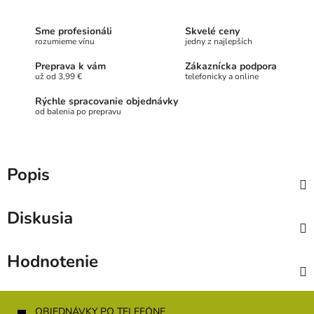
Sme profesionáli
Skvelé ceny
rozumieme vínu
jedny z najlepších
Preprava k vám
Zákaznícka podpora
už od 3,99 €
telefonicky a online
Rýchle spracovanie objednávky
od balenia po prepravu
Popis
Diskusia
Hodnotenie
Z
á
OBJEDNÁVKY PO TELEFÓNE