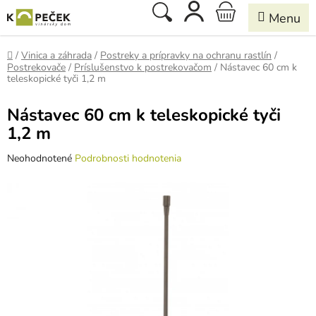
Prejsť
Hľadať
NÁKUPNÝ
na
obsah
KOŠÍK
Domov
/
Vinica a záhrada
/
Postreky a prípravky na ochranu rastlín
/
Postrekovače
/
Príslušenstvo k postrekovačom
/
Nástavec 60 cm k
teleskopické tyči 1,2 m
Nástavec 60 cm k teleskopické tyči
1,2 m
Priemerné
Neohodnotené
Podrobnosti hodnotenia
hodnotenie
produktu
je
0,0
z
5
hviezdičiek.