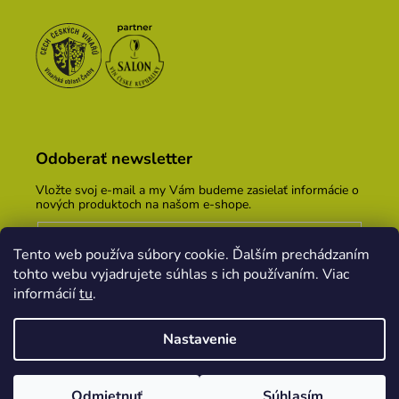
Odoberať newsletter
Vložte svoj e-mail a my Vám budeme zasielať informácie o
nových produktoch na našom e-shope.
Email
Tento web používa súbory cookie. Ďalším prechádzaním
Vložením e-mailu súhlasíte s
podmienkami ochrany
tohto webu vyjadrujete súhlas s ich používaním. Viac
osobných údajov
informácií
tu
.
PRIHLÁSIŤ SA
Nastavenie
Vytvoril Shoptet
&
PekneWeby
Odmietnuť
Súhlasím