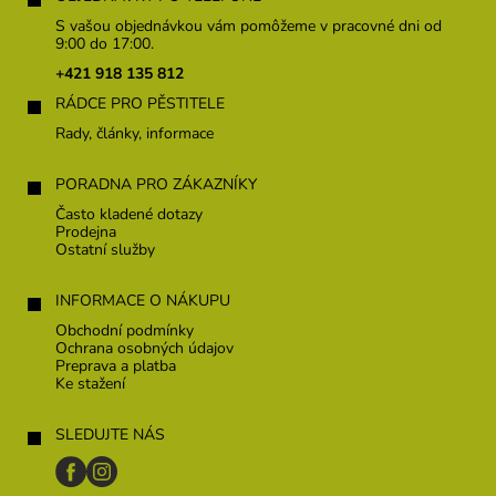
p
S vašou objednávkou vám pomôžeme v pracovné dni od
ä
9:00 do 17:00.
t
+421 918 135 812
i
RÁDCE PRO PĚSTITELE
e
Rady, články, informace
PORADNA PRO ZÁKAZNÍKY
Často kladené dotazy
Prodejna
Ostatní služby
INFORMACE O NÁKUPU
Obchodní podmínky
Ochrana osobných údajov
Preprava a platba
Ke stažení
SLEDUJTE NÁS