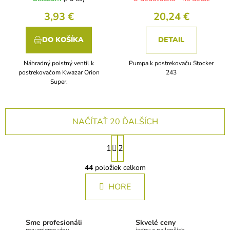
3,93 €
20,24 €
DO KOŠÍKA
DETAIL
Náhradný poistný ventil k
Pumpa k postrekovaču Stocker
postrekovačom Kwazar Orion
243
Super.
NAČÍTAŤ 20 ĎALŠÍCH
S
1
2
t
O
r
v
44
položiek celkom
á
l
n
HORE
á
k
d
a
o
c
v
Sme profesionáli
Skvelé ceny
i
rozumieme vínu
jedny z najlepších