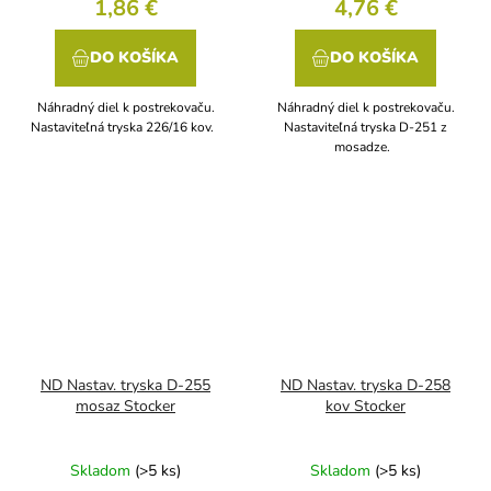
1,86 €
4,76 €
DO KOŠÍKA
DO KOŠÍKA
Náhradný diel k postrekovaču.
Náhradný diel k postrekovaču.
Nastaviteľná tryska 226/16 kov.
Nastaviteľná tryska D-251 z
mosadze.
ND Nastav. tryska D-255
ND Nastav. tryska D-258
mosaz Stocker
kov Stocker
Skladom
(>5 ks)
Skladom
(>5 ks)