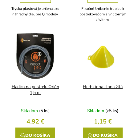
Tryska plastová je určená ako
Fixačné šróbenie trubice k
náhradný diel pre Q modely.
postrekovačom s vnútorným
závitom.
Hadica na postrek. Orión
Herbicídna clona žltá
1,5 m
Skladom
(5 ks)
Skladom
(>5 ks)
4,92 €
1,15 €
DO KOŠÍKA
DO KOŠÍKA