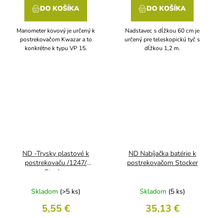
DO KOŠÍKA
DO KOŠÍKA
Manometer kovový je určený k
Nadstavec s dĺžkou 60 cm je
postrekovačom Kwazar a to
určený pre teleskopickú tyč s
konkrétne k typu VP 15.
dĺžkou 1,2 m.
ND -Trysky plastové k
ND Nabíjačka batérie k
postrekovaču /1247/
postrekovačom Stocker
Stocker
Skladom
(>5 ks)
Skladom
(5 ks)
5,55 €
35,13 €