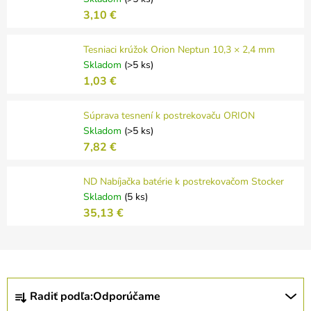
3,10 €
Tesniaci krúžok Orion Neptun 10,3 × 2,4 mm
Skladom
(>5 ks)
1,03 €
Súprava tesnení k postrekovaču ORION
Skladom
(>5 ks)
7,82 €
ND Nabíjačka batérie k postrekovačom Stocker
Skladom
(5 ks)
35,13 €
R
Radiť podľa:
Odporúčame
a