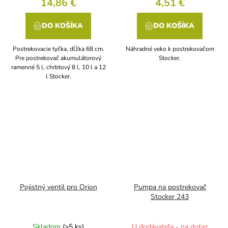
14,86 €
4,51 €
DO KOŠÍKA
DO KOŠÍKA
Postrekovacie tyčka, dĺžka 68 cm.
Náhradné veko k postrekovačom
Pre postrekovač akumulátorový
Stocker.
ramenné 5 l, chrbtový 8 l, 10 l a 12
l Stocker.
Pojistný ventil pro Orion
Pumpa na postrekovač
Stocker 243
Skladom
(>5 ks)
U dodávateľa - na dotaz