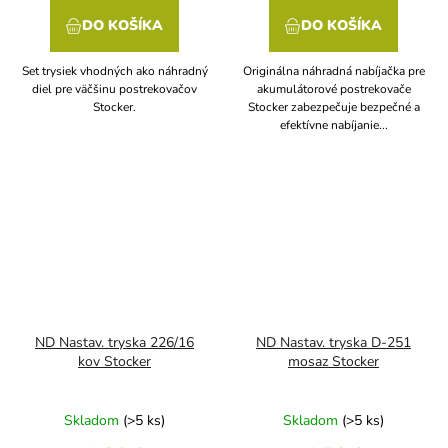
DO KOŠÍKA
DO KOŠÍKA
Set trysiek vhodných ako náhradný
Originálna náhradná nabíjačka pre
diel pre väčšinu postrekovačov
akumulátorové postrekovače
Stocker.
Stocker zabezpečuje bezpečné a
efektívne nabíjanie...
ND Nastav. tryska 226/16
ND Nastav. tryska D-251
kov Stocker
mosaz Stocker
Skladom
(>5 ks)
Skladom
(>5 ks)