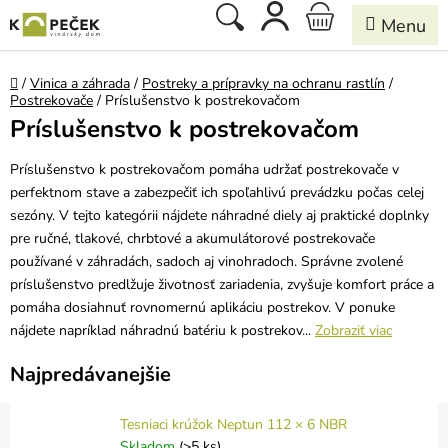
Prejsť
Hľadať
NÁKUPNÝ
na
obsah
KOŠÍK
Domov
/
Vinica a záhrada
/
Postreky a prípravky na ochranu rastlín
/
Postrekovače
/
Príslušenstvo k postrekovačom
Príslušenstvo k postrekovačom
Príslušenstvo k postrekovačom pomáha udržať postrekovače v
perfektnom stave a zabezpečiť ich spoľahlivú prevádzku počas celej
sezóny. V tejto kategórii nájdete náhradné diely aj praktické doplnky
pre ručné, tlakové, chrbtové a akumulátorové postrekovače
používané v záhradách, sadoch aj vinohradoch. Správne zvolené
príslušenstvo predlžuje životnosť zariadenia, zvyšuje komfort práce a
pomáha dosiahnuť rovnomernú aplikáciu postrekov. V ponuke
nájdete napríklad náhradnú batériu k postrekov...
Zobraziť viac
Najpredávanejšie
Tesniaci krúžok Neptun 112 × 6 NBR
Skladom
(>5 ks)