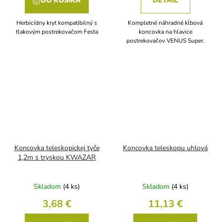
DO KOŠÍKA
DETAIL
Herbicídny kryt kompatibilný s
Kompletné náhradné kĺbová
tlakovým postrekovačom Festa
koncovka na hlavice
postrekovačov VENUS Super.
Koncovka teleskopickej tyče
Koncovka teleskopu uhlová
1,2m s tryskou KWAZAR
Skladom
(4 ks)
Skladom
(4 ks)
3,68 €
11,13 €