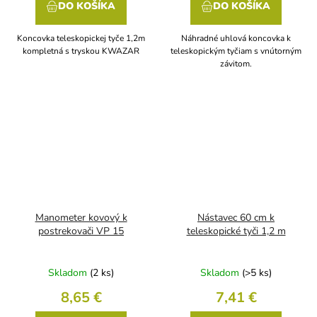
DO KOŠÍKA
DO KOŠÍKA
Koncovka teleskopickej tyče 1,2m
Náhradné uhlová koncovka k
kompletná s tryskou KWAZAR
teleskopickým tyčiam s vnútorným
závitom.
Manometer kovový k
Nástavec 60 cm k
postrekovači VP 15
teleskopické tyči 1,2 m
Skladom
(2 ks)
Skladom
(>5 ks)
8,65 €
7,41 €