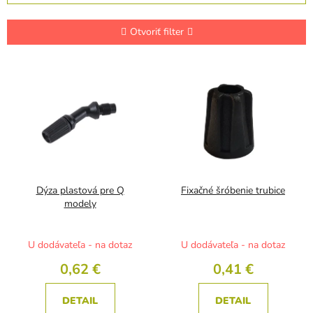
d
e
n
Otvoriť filter
i
e
V
p
ý
r
p
o
i
d
s
u
p
k
r
t
o
o
d
Dýza plastová pre Q
Fixačné šróbenie trubice
v
u
modely
k
t
U dodávateľa - na dotaz
U dodávateľa - na dotaz
o
v
0,62 €
0,41 €
DETAIL
DETAIL