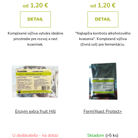
1,20 €
1,20 €
od
od
DETAIL
DETAIL
Komplexné výživa vytvára ideálne
"Najlepšia kontrola alkoholového
prostredie pre rozvoj a rast
kvasenia". Komplexné výživa
kvasiniek.
(živná soľ) pre fermentáciu.
Enzym extra fruit Hill
FermiYeast Protect+
U dodávateľa - na dotaz
Skladom
(>5 ks)