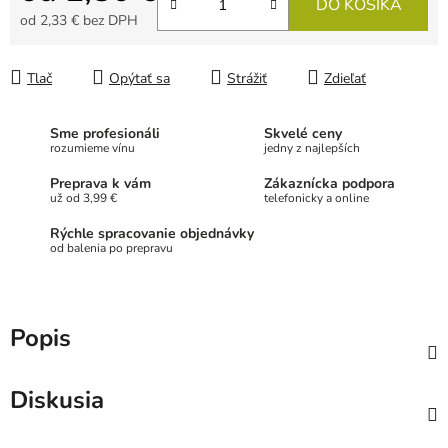
DO KOŠÍKA
od
2,33 €
bez DPH
Jednotková cena:
Tlač
Opýtať sa
Strážiť
Zdieľať
Sme profesionáli
Skvelé ceny
rozumieme vínu
jedny z najlepších
Preprava k vám
Zákaznícka podpora
už od 3,99 €
telefonicky a online
Rýchle spracovanie objednávky
od balenia po prepravu
Popis
Diskusia