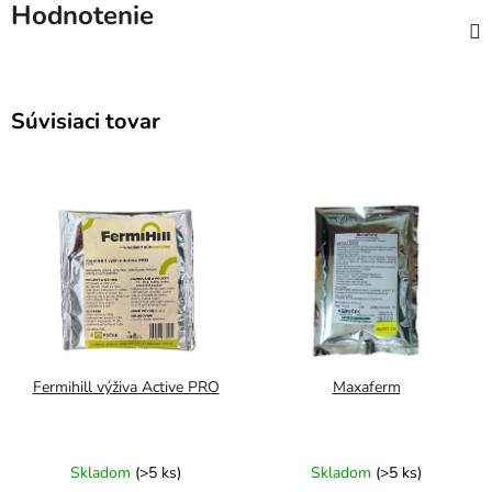
Hodnotenie
Súvisiaci tovar
Fermihill výživa Active PRO
Maxaferm
Skladom
(>5 ks)
Skladom
(>5 ks)