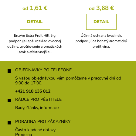
1,61 €
3,68 €
od
od
DETAIL
DETAIL
Enzým Extra Fruit Hill 5 g
Účinná ochrana kvasinek,
podporuje lepší rozklad ovocnej
podporujúca bohatý aromatický
dužiny, uvoľňovanie aromatických
profil vína.
látok a efektívnejšie...
Z
á
OBJEDNÁVKY PO TELEFÓNE
p
S vašou objednávkou vám pomôžeme v pracovné dni od
ä
9:00 do 17:00.
t
+421 918 135 812
i
RÁDCE PRO PĚSTITELE
e
Rady, články, informace
PORADNA PRO ZÁKAZNÍKY
Často kladené dotazy
Prodejna