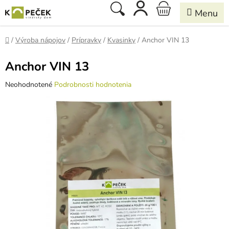
Prejsť
Hľadať
NÁKUPNÝ
na
obsah
KOŠÍK
Domov
/
Výroba nápojov
/
Prípravky
/
Kvasinky
/
Anchor VIN 13
Anchor VIN 13
Priemerné
Neohodnotené
Podrobnosti hodnotenia
hodnotenie
produktu
je
0,0
z
5
hviezdičiek.