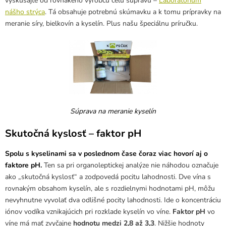
vyskúšajte od rovnakého výrobcu celú súpravu –
Laboratórium
nášho strýca
. Tá obsahuje potrebnú skúmavku a k tomu prípravky na
meranie síry, bielkovín a kyselín. Plus našu špeciálnu príručku.
Súprava na meranie kyselín
Skutočná kyslosť – faktor pH
Spolu s kyselinami sa v poslednom čase čoraz viac hovorí aj o
faktore pH.
Ten sa pri organoleptickej analýze nie náhodou označuje
ako „skutočná kyslosť“ a zodpovedá pocitu lahodnosti. Dve vína s
rovnakým obsahom kyselín, ale s rozdielnymi hodnotami pH, môžu
nevyhnutne vyvolať dva odlišné pocity lahodnosti. Ide o koncentráciu
iónov vodíka vznikajúcich pri rozklade kyselín vo víne.
Faktor pH
vo
víne má mať zvyčajne
hodnotu medzi 2,8 až 3,3
. Nižšie hodnoty