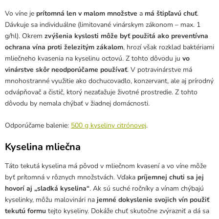
Vo víne je
prítomná len v malom množstve
a
má štipľavú chuť
.
Dávkuje sa individuálne (limitované vinárskym zákonom – max. 1
g/hl). Okrem
zvýšenia kyslosti môže byť použitá ako preventívna
ochrana vína proti železitým zákalom
, hrozí však rozklad baktériami
mliečneho kvasenia na kyselinu octovú. Z tohto dôvodu ju
vo
vinárstve skôr neodporúčame používať
. V potravinárstve má
mnohostranné využitie ako dochucovadlo, konzervant, ale aj prírodný
odvápňovač a čistič, ktorý nezaťažuje životné prostredie. Z tohto
dôvodu by nemala chýbať v žiadnej domácnosti.
Odporúčame balenie:
500 g kyseliny citrónovej
.
Kyselina mliečna
Táto tekutá kyselina má pôvod v mliečnom kvasení a vo víne môže
byť prítomná v rôznych množstvách. Vďaka
príjemnej chuti sa jej
hovorí aj „sladká kyselina“
. Ak sú suché ročníky a vínam chýbajú
kyselinky, môžu malovinári na
jemné dokyslenie svojich vín použiť
tekutú formu
tejto kyseliny. Dokáže chuť skutočne zvýrazniť a dá sa