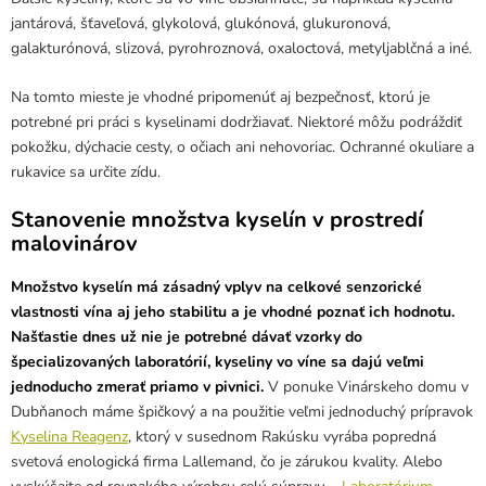
jantárová, šťaveľová, glykolová, glukónová, glukuronová,
galakturónová, slizová, pyrohroznová, oxaloctová, metyljablčná a iné.
Na tomto mieste je vhodné pripomenúť aj bezpečnosť, ktorú je
potrebné pri práci s kyselinami dodržiavať. Niektoré môžu podráždiť
pokožku, dýchacie cesty, o očiach ani nehovoriac. Ochranné okuliare a
rukavice sa určite zídu.
Stanovenie množstva kyselín v prostredí
malovinárov
Množstvo kyselín má zásadný vplyv na celkové senzorické
vlastnosti vína aj jeho stabilitu a je vhodné poznať ich hodnotu.
Našťastie dnes už nie je potrebné dávať vzorky do
špecializovaných laboratórií, kyseliny vo víne sa dajú veľmi
jednoducho zmerať priamo v pivnici.
V ponuke Vinárskeho domu v
Dubňanoch máme špičkový a na použitie veľmi jednoduchý prípravok
Kyselina Reagenz
, ktorý v susednom Rakúsku vyrába popredná
svetová enologická firma Lallemand, čo je zárukou kvality. Alebo