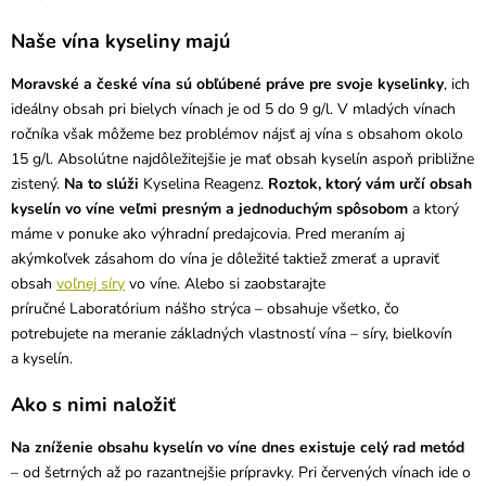
Naše vína kyseliny majú
Moravské a české vína sú obľúbené práve pre svoje kyselinky
, ich
ideálny obsah pri bielych vínach je od 5 do 9 g/l. V mladých vínach
ročníka však môžeme bez problémov nájsť aj vína s obsahom okolo
15 g/l. Absolútne najdôležitejšie je mať obsah kyselín aspoň približne
zistený.
Na to slúži
Kyselina Reagenz.
Roztok, ktorý vám určí obsah
kyselín vo víne veľmi presným a jednoduchým spôsobom
a ktorý
máme v ponuke ako výhradní predajcovia. Pred meraním aj
akýmkoľvek zásahom do vína je dôležité taktiež zmerať a upraviť
obsah
voľnej síry
vo víne. Alebo si zaobstarajte
príručné Laboratórium nášho strýca – obsahuje všetko, čo
potrebujete na meranie základných vlastností vína – síry, bielkovín
a kyselín.
Ako s nimi naložiť
Na zníženie obsahu kyselín vo víne dnes existuje celý rad metód
– od šetrných až po razantnejšie prípravky. Pri červených vínach ide o