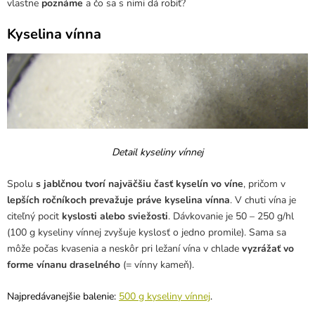
vlastne
poznáme
a čo sa s nimi dá robiť?
Kyselina vínna
Detail kyseliny vínnej
Spolu
s jablčnou tvorí najväčšiu časť kyselín vo víne
, pričom v
lepších ročníkoch prevažuje práve kyselina vínna
. V chuti vína je
citeľný pocit
kyslosti alebo sviežosti
. Dávkovanie je 50 – 250 g/hl
(100 g kyseliny vínnej zvyšuje kyslosť o jedno promile). Sama sa
môže počas kvasenia a neskôr pri ležaní vína v chlade
vyzrážať vo
forme vínanu draselného
(= vínny kameň).
Najpredávanejšie balenie:
500 g kyseliny vínnej
.