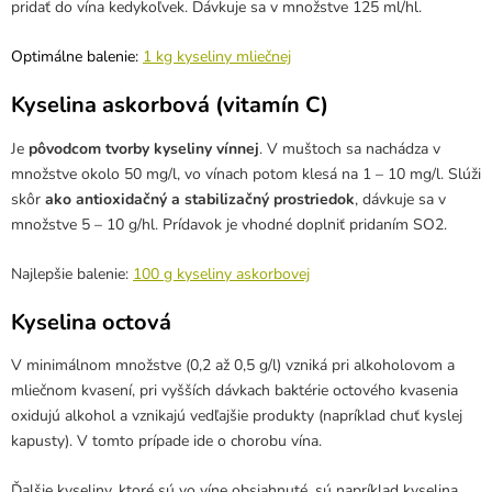
pridať do vína kedykoľvek. Dávkuje sa v množstve 125 ml/hl.
Optimálne balenie:
1 kg kyseliny mliečnej
Kyselina askorbová (vitamín C)
Je
pôvodcom tvorby kyseliny vínnej
. V muštoch sa nachádza v
množstve okolo 50 mg/l, vo vínach potom klesá na 1 – 10 mg/l. Slúži
skôr
ako
antioxidačný a stabilizačný prostriedok
, dávkuje sa v
množstve 5 – 10 g/hl. Prídavok je vhodné doplniť pridaním SO2.
Najlepšie balenie:
100 g kyseliny askorbovej
Kyselina octová
V minimálnom množstve (0,2 až 0,5 g/l) vzniká pri alkoholovom a
mliečnom kvasení, pri vyšších dávkach baktérie octového kvasenia
oxidujú alkohol a vznikajú vedľajšie produkty (napríklad chuť kyslej
kapusty). V tomto prípade ide o chorobu vína.
Ďalšie kyseliny, ktoré sú vo víne obsiahnuté, sú napríklad kyselina