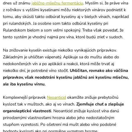
dnes už známu
jablčno-mliečnu fermentáciu
. Myslím si, že práve vína
z ročníkov s vyššími kyselinami môžu niektorých vinárov podnietiť k
tomu, aby skúsili takto odbúrať kyseliny aj v bielych vínach, napríklad
pri rulandských. Ja osobne som takto odbúral kyseliny pri
Rulandskom bielom a som veľmi spokojný. Treba však povedať, že
tento systém je vhodný najmä pre vína, ktoré budú zrieť v sudoch.
Na znižovanie kyselín existuje niekoľko vynikajúcich prípravkov.
Základným je uhličitan vápenatý. Aplikuje sa do muštu alebo do
nedokončených vín a po aplikácii a reakcii, ktorá môže trvať aj
niekoľko dní, je potrebné víno stočiť.
Uhličitan, rovnako ako väčšina
prípravkov, však neodstráni kyselinu jablčnú ani kyselinu mliečnu,
ale iba kyselinu vínnu.
Komplexnejší prípravok
Neoanticid
okamžite znižuje prebytočnú
kyslosť tak v muštoch, ako aj vo vínach.
Zjemňuje chuť a zlepšuje
organoleptické vlastnosti
. Neoanticid znižuje kyslosť vína danú
prirodzenými vlastnosťami hrozna alebo jeho nedostatočným
stupňom vyzretosti. Po ošetrení má mušt alebo víno podobné
hodnoty kyslosti ako pri normálne vyzretom hrozne.