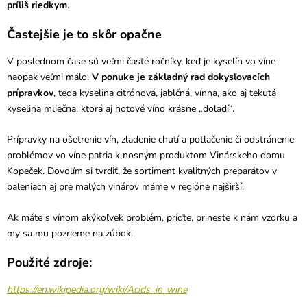
príliš riedkym
.
Častejšie je to skôr opačne
V poslednom čase sú veľmi časté ročníky, keď je kyselín vo víne
naopak veľmi málo.
V ponuke je základný rad dokysľovacích
prípravkov
, teda kyselina citrónová, jablčná, vínna, ako aj tekutá
kyselina mliečna, ktorá aj hotové víno krásne „doladí“.
Prípravky na ošetrenie vín, zladenie chutí a potlačenie či odstránenie
problémov vo víne patria k nosným produktom Vinárskeho domu
Kopeček. Dovolím si tvrdiť, že sortiment kvalitných preparátov v
baleniach aj pre malých vinárov máme v regióne najširší.
Ak máte s vínom akýkoľvek problém, príďte, prineste k nám vzorku a
my sa mu pozrieme na zúbok.
Použité zdroje:
https://en.wikipedia.org/wiki/Acids_in_wine