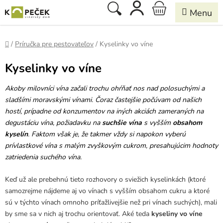
Prejsť
Hľadať
NÁKUPNÝ
na
obsah
KOŠÍK
Domov
/
Príručka pre pestovateľov
/
Kyselinky vo víne
Kyselinky vo víne
Akoby milovníci vína začali trochu ohŕňať nos nad polosuchými a
sladšími moravskými vínami. Čoraz častejšie počúvam od našich
hostí, prípadne od konzumentov na iných akciách zameraných na
degustáciu vína, požiadavku na
suchšie vína
s vyšším
obsahom
kyselín
. Faktom však je, že takmer vždy si napokon vyberú
prívlastkové vína s malým zvyškovým cukrom, presahujúcim hodnoty
zatriedenia suchého vína.
Keď už ale prebehnú tieto rozhovory o sviežich kyselinkách (ktoré
samozrejme nájdeme aj vo vínach s vyšším obsahom cukru a ktoré
sú v týchto vínach omnoho príťažlivejšie než pri vínach suchých), mali
by sme sa v nich aj trochu orientovať. Aké teda
kyseliny vo víne