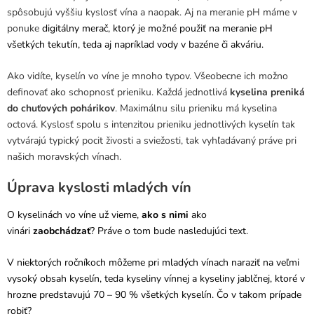
spôsobujú vyššiu kyslosť vína a naopak. Aj na meranie pH máme v
ponuke
digitálny merač, ktorý je možné použiť na meranie pH
všetkých tekutín, teda aj napríklad vody v bazéne či akváriu.
Ako vidíte, kyselín vo víne je mnoho typov. Všeobecne ich možno
definovať ako schopnosť prieniku. Každá jednotlivá
kyselina preniká
do chuťových pohárikov
. Maximálnu silu prieniku má kyselina
octová. Kyslosť spolu s intenzitou prieniku jednotlivých kyselín tak
vytvárajú typický pocit živosti a sviežosti, tak vyhľadávaný práve pri
našich moravských vínach.
Úprava kyslosti mladých vín
O kyselinách vo víne už vieme,
ako s nimi
ako
vinári
zaobchádzať
? Práve o tom bude nasledujúci text.
V niektorých ročníkoch môžeme pri mladých vínach naraziť na veľmi
vysoký obsah kyselín, teda kyseliny vínnej a kyseliny jablčnej, ktoré v
hrozne predstavujú 70 – 90 % všetkých kyselín. Čo v takom prípade
robiť?