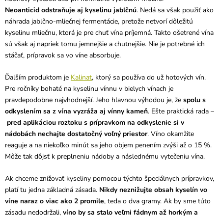
Neoanticid odstraňuje aj kyselinu jablčnú
. Nedá sa však použiť ako
náhrada jablčno-mliečnej fermentácie, pretože netvorí dôležitú
kyselinu mliečnu, ktorá je pre chuť vína príjemná. Takto ošetrené vína
sú však aj napriek tomu jemnejšie a chutnejšie. Nie je potrebné ich
stáčať, prípravok sa vo víne absorbuje.
Ďalším produktom je
Kalinat
, ktorý sa používa do už hotových vín.
Pre ročníky bohaté na kyselinu vínnu v bielych vínach je
pravdepodobne najvhodnejší. Jeho hlavnou výhodou je, že
spolu s
odkyslením sa z vína vyzráža aj vínny kameň
. Ešte praktická rada –
pred aplikáciou roztoku s prípravkom na odkyslenie si v
nádobách nechajte dostatočný voľný priestor
. Víno okamžite
reaguje a na niekoľko minút sa jeho objem penením zvýši až o 15 %.
Môže tak dôjsť k preplneniu nádoby a následnému vytečeniu vína.
Ak chceme znižovať kyseliny pomocou týchto špeciálnych prípravkov,
platí tu jedna základná zásada.
Nikdy neznižujte obsah kyselín vo
víne naraz o viac ako 2 promile
, teda o dva gramy. Ak by sme túto
zásadu nedodržali,
víno by sa stalo veľmi fádnym až horkým a