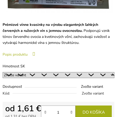
Prémiové vínne kvasinky na výrobu elegantných ľahkých
červených a ružových vín s jemnou ovocnosťou.
Podporujú vznik
tónov červeného ovocia a kvetinových vôní, zachovávajú sviežosť a
vytvárajú harmonické vína s jemnou štruktúrou.
Popis produktu
Hmotnost SK
Dostupnosť
Zvoľte variant
Kód:
Zvoľte variant
od
1,61 €
DO KOŠÍKA
od
1,31 €
bez DPH