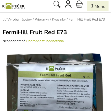
Prejsť
Hľadať
NÁKUPNÝ
na
obsah
KOŠÍK
Domov
/
Výroba nápojov
/
Prípravky
/
Kvasinky
/
FermiHill Fruit Red E73
FermiHill Fruit Red E73
Priemerné
Neohodnotené
Podrobnosti hodnotenia
hodnotenie
produktu
je
0,0
z
5
hviezdičiek.