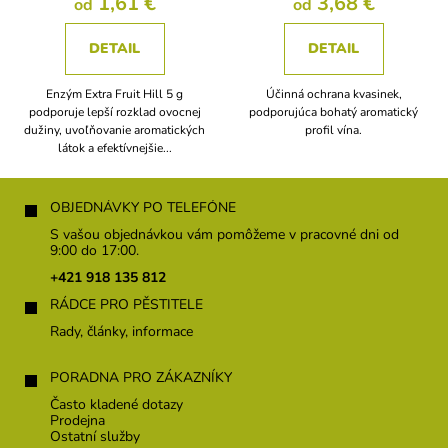
1,61 €
3,68 €
od
od
DETAIL
DETAIL
Enzým Extra Fruit Hill 5 g
Účinná ochrana kvasinek,
podporuje lepší rozklad ovocnej
podporujúca bohatý aromatický
dužiny, uvoľňovanie aromatických
profil vína.
látok a efektívnejšie...
Z
á
OBJEDNÁVKY PO TELEFÓNE
p
S vašou objednávkou vám pomôžeme v pracovné dni od
ä
9:00 do 17:00.
t
+421 918 135 812
i
RÁDCE PRO PĚSTITELE
e
Rady, články, informace
PORADNA PRO ZÁKAZNÍKY
Často kladené dotazy
Prodejna
Ostatní služby