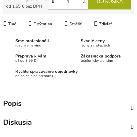
DO KOŠÍKA
od
1,65 €
bez DPH
Jednotková cena:
Tlač
Opýtať sa
Strážiť
Zdieľať
Sme profesionáli
Skvelé ceny
rozumieme vínu
jedny z najlepších
Preprava k vám
Zákaznícka podpora
už od 3,99 €
telefonicky a online
Rýchle spracovanie objednávky
od balenia po prepravu
Popis
Diskusia