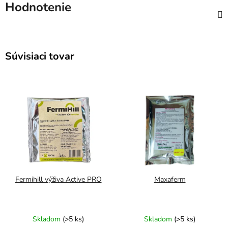
Hodnotenie
Súvisiaci tovar
Fermihill výživa Active PRO
Maxaferm
Skladom
(>5 ks)
Skladom
(>5 ks)