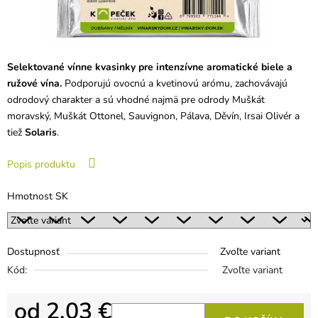
Selektované vínne kvasinky pre intenzívne aromatické biele a
ružové vína.
Podporujú ovocnú a kvetinovú arómu, zachovávajú
odrodový charakter a sú vhodné najmä pre odrody Muškát
moravský, Muškát Ottonel, Sauvignon, Pálava, Děvín, Irsai Olivér a
tiež
Solaris
.
Popis produktu
Hmotnost SK
Dostupnosť
Zvoľte variant
Kód:
Zvoľte variant
od
2,03 €