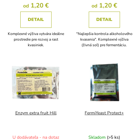
1,20 €
1,20 €
od
od
DETAIL
DETAIL
Komplexné výživa vytvára ideálne
"Najlepšia kontrola alkoholového
prostredie pre rozvoj a rast
kvasenia". Komplexné výživa
kvasiniek.
(živná soľ) pre fermentáciu.
Enzym extra fruit Hill
FermiYeast Protect+
U dodávateľa - na dotaz
Skladom
(>5 ks)