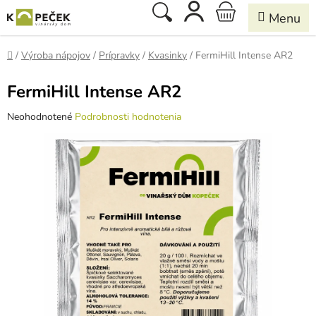
Prejsť
Hľadať
NÁKUPNÝ
na
obsah
KOŠÍK
Domov
/
Výroba nápojov
/
Prípravky
/
Kvasinky
/
FermiHill Intense AR2
FermiHill Intense AR2
Priemerné
Neohodnotené
Podrobnosti hodnotenia
hodnotenie
produktu
je
0,0
z
5
hviezdičiek.