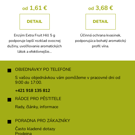
1,61 €
3,68 €
od
od
DETAIL
DETAIL
Enzým Extra Fruit Hill 5 g
Účinná ochrana kvasinek,
podporuje lepší rozklad ovocnej
podporujúca bohatý aromatický
dužiny, uvoľňovanie aromatických
profil vína.
látok a efektívnejšie...
Z
á
OBJEDNÁVKY PO TELEFÓNE
p
S vašou objednávkou vám pomôžeme v pracovné dni od
ä
9:00 do 17:00.
t
+421 918 135 812
i
RÁDCE PRO PĚSTITELE
e
Rady, články, informace
PORADNA PRO ZÁKAZNÍKY
Často kladené dotazy
Prodejna