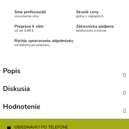
Sme profesionáli
Skvelé ceny
rozumieme vínu
jedny z najlepších
Preprava k vám
Zákaznícka podpora
už od 3,99 €
telefonicky a online
Rýchle spracovanie objednávky
od balenia po prepravu
Popis
Diskusia
Hodnotenie
Z
á
OBJEDNÁVKY PO TELEFÓNE