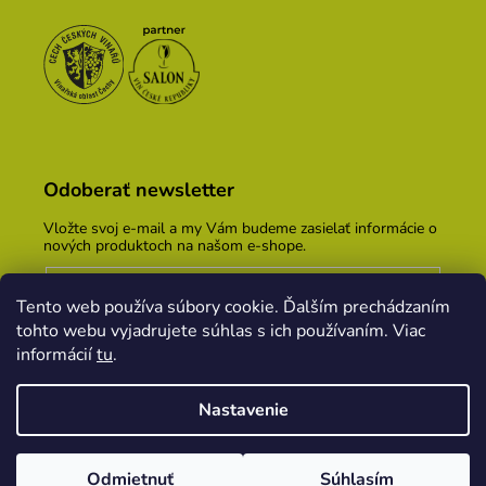
Odoberať newsletter
Vložte svoj e-mail a my Vám budeme zasielať informácie o
nových produktoch na našom e-shope.
Email
Tento web používa súbory cookie. Ďalším prechádzaním
Vložením e-mailu súhlasíte s
podmienkami ochrany
tohto webu vyjadrujete súhlas s ich používaním. Viac
osobných údajov
informácií
tu
.
PRIHLÁSIŤ SA
Nastavenie
Vytvoril Shoptet
&
PekneWeby
Odmietnuť
Súhlasím