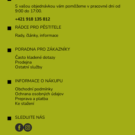
p
S vašou objednávkou vám pomôžeme v pracovné dni od
ä
9:00 do 17:00.
t
+421 918 135 812
i
RÁDCE PRO PĚSTITELE
e
Rady, články, informace
PORADNA PRO ZÁKAZNÍKY
Často kladené dotazy
Prodejna
Ostatní služby
INFORMACE O NÁKUPU
Obchodní podmínky
Ochrana osobných údajov
Preprava a platba
Ke stažení
SLEDUJTE NÁS