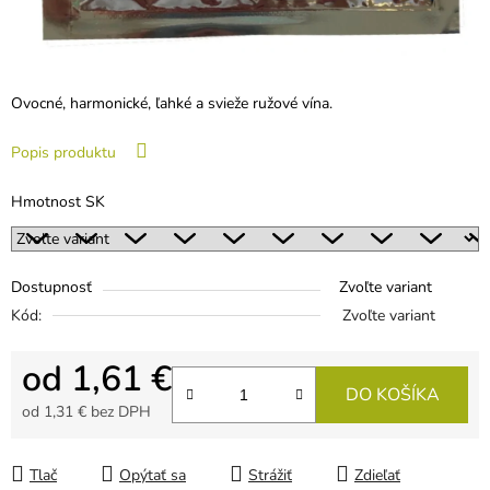
Ovocné, harmonické, ľahké a svieže ružové vína.
Popis produktu
Hmotnost SK
Dostupnosť
Zvoľte variant
Kód:
Zvoľte variant
od
1,61 €
DO KOŠÍKA
od
1,31 €
bez DPH
Jednotková cena:
Tlač
Opýtať sa
Strážiť
Zdieľať