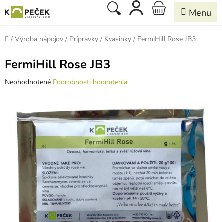
Prejsť
Hľadať
NÁKUPNÝ
na
obsah
KOŠÍK
Domov
/
Výroba nápojov
/
Prípravky
/
Kvasinky
/
FermiHill Rose JB3
FermiHill Rose JB3
Priemerné
Neohodnotené
Podrobnosti hodnotenia
hodnotenie
produktu
je
0,0
z
5
hviezdičiek.